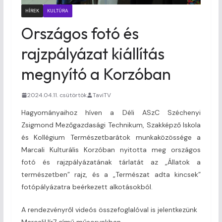
HÍREK
KULTÚRA
Országos fotó és
rajzpályázat kiállítás
megnyító a Korzóban
2024.04.11. csütörtök
TaviTV
Hagyományaihoz híven a Déli ASzC Széchenyi
Zsigmond Mezőgazdasági Technikum, Szakképző Iskola
és Kollégium Természetbarátok munkaközössége a
Marcali Kulturális Korzóban nyitotta meg országos
fotó és rajzpályázatának tárlatát az „Állatok a
természetben” rajz, és a „Természat adta kincsek”
fotópályázatra beérkezett alkotásokból.
A rendezvényről videós összefoglalóval is jelentkezünk
MarcaliHír7 című műsorunkban.