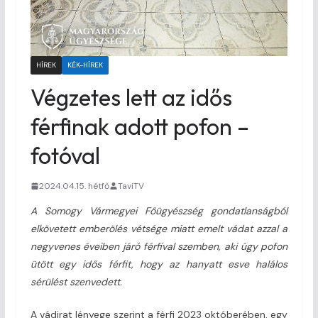
HÍREK
KÉK-HÍREK
Végzetes lett az idős
férfinak adott pofon –
fotóval
2024.04.15. hétfő
TaviTV
A Somogy Vármegyei Főügyészség gondatlanságból
elkövetett emberölés vétsége miatt emelt vádat azzal a
negyvenes éveiben járó férfival szemben, aki úgy pofon
ütött egy idős férfit, hogy az hanyatt esve halálos
sérülést szenvedett.
A vádirat lényege szerint a férfi 2023 októberében, egy