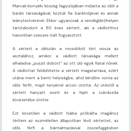
Marcali környéki község fagyizójában múlatta az időt a
baráti társaságával, köztük fia barátnőjével és annak
leánytestvérével. Ekkor ugyancsak a vendéglátóhelyen
tartózkodott a 80 éves sértett, aki a vádlotthoz
hasonlóan szeszes italt fogyasztott.
A sértett a délután a mosdóból tért vissza az
asztalához, amikor a vádlott társasága mellett
elhaladva „puszit dobott” az ott ülő egyik fiatal nőnek.
A vádlottat feldühítette a sértett magatartása, ezért
utána ment a benti helyiségbe, ahol kérdőre vonta az
idős férfit, majd tenyérrel arcon ütötte. Az ütéstől a
sértett hanyatt esett és a fejét a cukrászda
kövezetébe ütötte.
Ezt követően a vádlott hiába próbálta magához
téríteni az eszméletlen állapotban lévő sértettet, az
idős férfi a bántalmazással összefüggésben