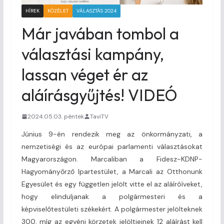
HÍREK
KÖZÉLET
VÁLASZTÁS 2024
Már javában tombol a
választási kampány,
lassan véget ér az
aláírásgyűjtés! VIDEÓ
2024.05.03. péntek
TaviTV
Június 9-én rendezik meg az önkormányzati, a
nemzetiségi és az európai parlamenti választásokat
Magyarországon. Marcaliban a Fidesz-KDNP-
Hagyományőrző Ipartestület, a Marcali az Otthonunk
Egyesület és egy független jelölt vitte el az aláíróíveket,
hogy elinduljanak a polgármesteri és a
képviselőtestületi székekért. A polgármester jelölteknek
300, míg az egyéni körzetek jelöltjeinek 12 aláírást kell