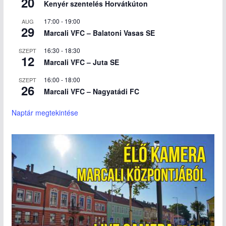
20
Kenyér szentelés Horvátkúton
17:00
-
19:00
AUG
29
Marcali VFC – Balatoni Vasas SE
16:30
-
18:30
SZEPT
12
Marcali VFC – Juta SE
16:00
-
18:00
SZEPT
26
Marcali VFC – Nagyatádi FC
Naptár megtekintése