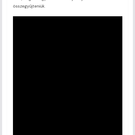
összegyűjteniük.