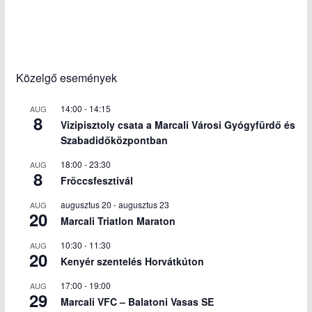
Közelgő események
14:00
-
14:15
AUG
8
Vizipisztoly csata a Marcali Városi Gyógyfürdő és
Szabadidőközpontban
18:00
-
23:30
AUG
8
Fröccsfesztivál
augusztus 20
-
augusztus 23
AUG
20
Marcali Triatlon Maraton
10:30
-
11:30
AUG
20
Kenyér szentelés Horvátkúton
17:00
-
19:00
AUG
29
Marcali VFC – Balatoni Vasas SE