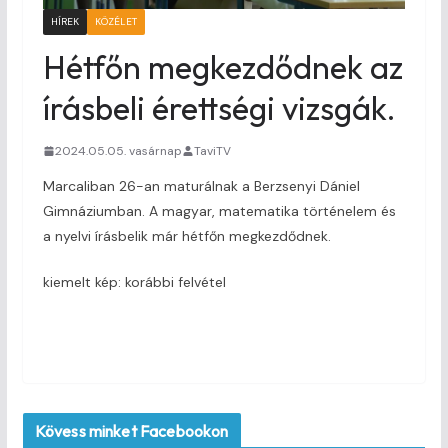
HÍREK
KÖZÉLET
Hétfőn megkezdődnek az
írásbeli érettségi vizsgák.
2024.05.05. vasárnap
TaviTV
Marcaliban 26-an maturálnak a Berzsenyi Dániel
Gimnáziumban. A magyar, matematika történelem és
a nyelvi írásbelik már hétfőn megkezdődnek.
kiemelt kép: korábbi felvétel
Kövess minket Facebookon