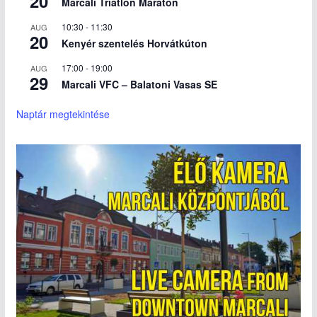
20
Marcali Triatlon Maraton
10:30
-
11:30
AUG
20
Kenyér szentelés Horvátkúton
17:00
-
19:00
AUG
29
Marcali VFC – Balatoni Vasas SE
Naptár megtekintése