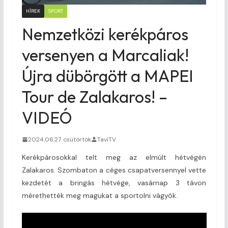
HÍREK
SPORT
Nemzetközi kerékpáros
versenyen a Marcaliak!
Újra dübörgött a MAPEI
Tour de Zalakaros! –
VIDEÓ
2024.06.27. csütörtök
TaviTV
Kerékpárosokkal telt meg az elmúlt hétvégén
Zalakaros. Szombaton a céges csapatversennyel vette
kezdetét a bringás hétvége, vasárnap 3 távon
mérethették meg magukat a sportolni vágyók.