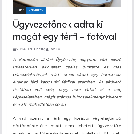
HÍREK
KÉK-HÍREK
Ügyvezetőnek adta ki
magát egy férfi – fotóval
2024.07.01. hétfő
TaviTV
A Kaposvári Járási Ügyészség nagyobb kárt okozó
üzletszerűen elkövetett csalás bűntette és más
bűncselekmények miatt emelt vádat egy harmincas
éveiben járó kaposvári férfival szemben. Az elkövető
tisztában volt vele, hogy nem járhat el a cég
képviseletében, mégis számos bűncselekményt követett
el a Kft. működtetése során.
A vád szerint a férfi egy korábbi végrehajtandó
börtönbüntetése miatt nem lehetett ügyvezetője
annak az autókereskedelemmel foglalkozó Kft.-nek,