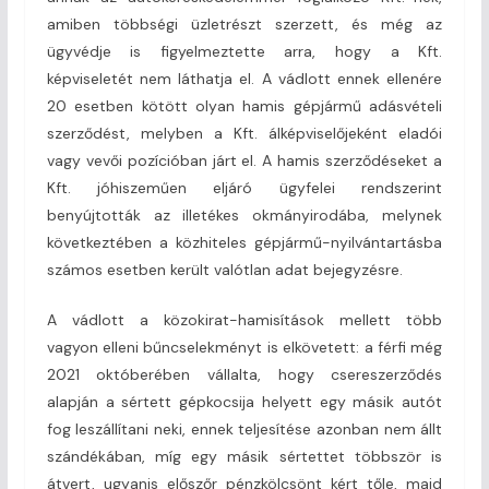
amiben többségi üzletrészt szerzett, és még az
ügyvédje is figyelmeztette arra, hogy a Kft.
képviseletét nem láthatja el. A vádlott ennek ellenére
20 esetben kötött olyan hamis gépjármű adásvételi
szerződést, melyben a Kft. álképviselőjeként eladói
vagy vevői pozícióban járt el. A hamis szerződéseket a
Kft. jóhiszeműen eljáró ügyfelei rendszerint
benyújtották az illetékes okmányirodába, melynek
következtében a közhiteles gépjármű-nyilvántartásba
számos esetben került valótlan adat bejegyzésre.
A vádlott a közokirat-hamisítások mellett több
vagyon elleni bűncselekményt is elkövetett: a férfi még
2021 októberében vállalta, hogy csereszerződés
alapján a sértett gépkocsija helyett egy másik autót
fog leszállítani neki, ennek teljesítése azonban nem állt
szándékában, míg egy másik sértettet többször is
átvert, ugyanis előszőr pénzkölcsönt kért tőle, majd