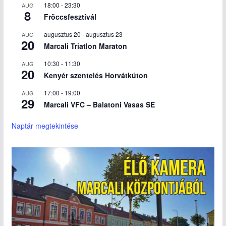
18:00
-
23:30
AUG
8
Fröccsfesztivál
augusztus 20
-
augusztus 23
AUG
20
Marcali Triatlon Maraton
10:30
-
11:30
AUG
20
Kenyér szentelés Horvátkúton
17:00
-
19:00
AUG
29
Marcali VFC – Balatoni Vasas SE
Naptár megtekintése