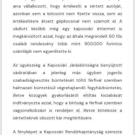
arra vállalkozott, hogy értékesíti a sértett autóját,
azonban sem a kölcsönt nem fizette vissza, sem az
értékesítésre átvett gépkocsival nem számolt el. A
vádlott később még egy kaposvári éttermet is
megkárosított azzal, hogy az általa megrendelt 60 fős
családi rendezvény több mint 900.000 forintos
számláját nem egyenlítette ki.
Az ügyészség a Kaposvári Járásbíróságra benyújtott
vádiratában a jelenleg más ügyben jogerős
szabadságvesztés büntetését töltő férfival szemben
halmazati büntetésül végrehajtandó fegyházbüntetés,
illetve közügyek gyakorlásától eltiltás kiszabását
indítványozta azzal, hogy a bíróság a férfival szemben
vagyonelkobzást is rendeljen el, illetve kötelezze a
sértetteknek okozott kár megtérítésére.
A fényképet a Kaposvári Rendőrkapitányság szerezte