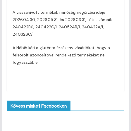
A visszahívott termékek minőségmegőrzési ideje
2026.04.30, 2026.05.31. és 2026.03.31, tételszámaik:
240422B/1, 240422C/1, 240524B/1, 240422A/1,
240326C/1.
A Nébih kéri a gluténra érzékeny vásárlókat, hogy a
felsorolt azonosítóval rendelkező termékeket ne
fogyasszák el.
Kövess minket Facebookon