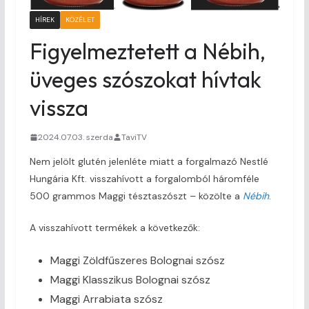
HÍREK
KÖZÉLET
Figyelmeztetett a Nébih,
üveges szószokat hívtak
vissza
2024.07.03. szerda
TaviTV
Nem jelölt glutén jelenléte miatt a forgalmazó Nestlé
Hungária Kft. visszahívott a forgalomból háromféle
500 grammos Maggi tésztaszószt – közölte a
Nébih
.
A visszahívott termékek a következők:
Maggi Zöldfűszeres Bolognai szósz
Maggi Klasszikus Bolognai szósz
Maggi Arrabiata szósz