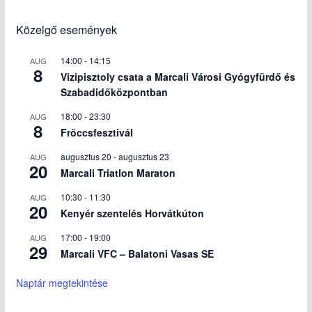
Közelgő események
14:00
-
14:15
AUG
8
Vizipisztoly csata a Marcali Városi Gyógyfürdő és
Szabadidőközpontban
18:00
-
23:30
AUG
8
Fröccsfesztivál
augusztus 20
-
augusztus 23
AUG
20
Marcali Triatlon Maraton
10:30
-
11:30
AUG
20
Kenyér szentelés Horvátkúton
17:00
-
19:00
AUG
29
Marcali VFC – Balatoni Vasas SE
Naptár megtekintése