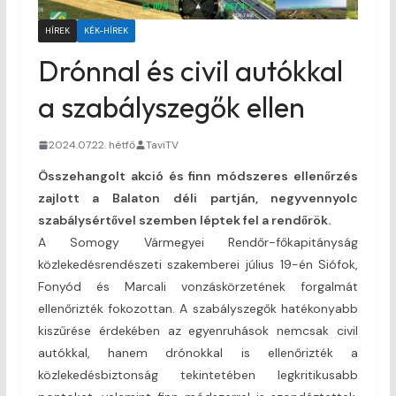
HÍREK
KÉK-HÍREK
Drónnal és civil autókkal
a szabályszegők ellen
2024.07.22. hétfő
TaviTV
Összehangolt akció és finn módszeres ellenőrzés
zajlott a Balaton déli partján, negyvennyolc
szabálysértővel szemben léptek fel a rendőrök.
A Somogy Vármegyei Rendőr-főkapitányság
közlekedésrendészeti szakemberei július 19-én Siófok,
Fonyód és Marcali vonzáskörzetének forgalmát
ellenőrizték fokozottan. A szabályszegők hatékonyabb
kiszűrése érdekében az egyenruhások nemcsak civil
autókkal, hanem drónokkal is ellenőrizték a
közlekedésbiztonság tekintetében legkritikusabb