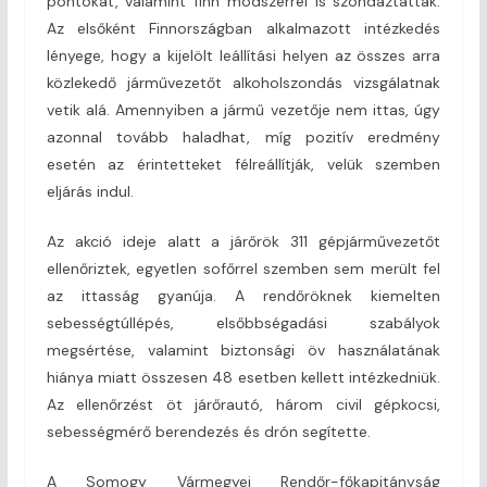
pontokat, valamint finn módszerrel is szondáztattak.
Az elsőként Finnországban alkalmazott intézkedés
lényege, hogy a kijelölt leállítási helyen az összes arra
közlekedő járművezetőt alkoholszondás vizsgálatnak
vetik alá. Amennyiben a jármű vezetője nem ittas, úgy
azonnal tovább haladhat, míg pozitív eredmény
esetén az érintetteket félreállítják, velük szemben
eljárás indul.
Az akció ideje alatt a járőrök 311 gépjárművezetőt
ellenőriztek, egyetlen sofőrrel szemben sem merült fel
az ittasság gyanúja. A rendőröknek kiemelten
sebességtúllépés, elsőbbségadási szabályok
megsértése, valamint biztonsági öv használatának
hiánya miatt összesen 48 esetben kellett intézkedniük.
Az ellenőrzést öt járőrautó, három civil gépkocsi,
sebességmérő berendezés és drón segítette.
A Somogy Vármegyei Rendőr-főkapitányság