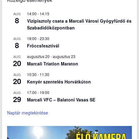
14:00
-
14:15
AUG
8
Vizipisztoly csata a Marcali Városi Gyógyfürdő és
Szabadidőközpontban
18:00
-
23:30
AUG
8
Fröccsfesztivál
augusztus 20
-
augusztus 23
AUG
20
Marcali Triatlon Maraton
10:30
-
11:30
AUG
20
Kenyér szentelés Horvátkúton
17:00
-
19:00
AUG
29
Marcali VFC – Balatoni Vasas SE
Naptár megtekintése