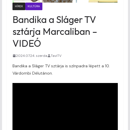
HÍREK
KULTÚRA
Bandika a Sláger TV
sztárja Marcaliban –
VIDEÓ
2024.07.24. szerda
TaviTV
Bandika a Sláger TV sztárja is színpadra lépett a 10.
Várdombi Délutánon.