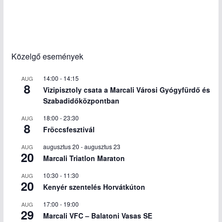
Közelgő események
14:00
-
14:15
AUG
8
Vizipisztoly csata a Marcali Városi Gyógyfürdő és
Szabadidőközpontban
18:00
-
23:30
AUG
8
Fröccsfesztivál
augusztus 20
-
augusztus 23
AUG
20
Marcali Triatlon Maraton
10:30
-
11:30
AUG
20
Kenyér szentelés Horvátkúton
17:00
-
19:00
AUG
29
Marcali VFC – Balatoni Vasas SE