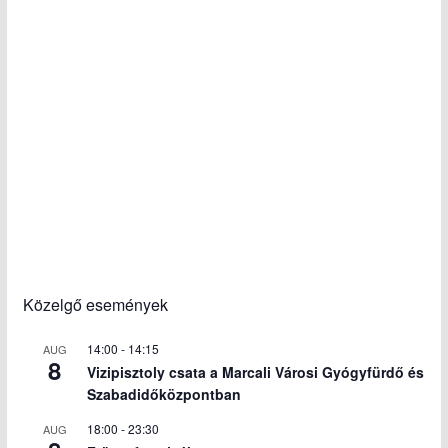
Közelgő események
14:00
-
14:15
AUG
8
Vizipisztoly csata a Marcali Városi Gyógyfürdő és
Szabadidőközpontban
18:00
-
23:30
AUG