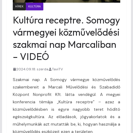
HÍREK
KULTÚRA
Kultúra receptre. Somogy
vármegyei közművelődési
szakmai nap Marcaliban
– VIDEÓ
2024.09.18. szerda
TaviTV
Szakmai nap. A Somogy vármegye közművelődés
szakembereit a Marcali Művelődési és Szabadidő
Központ Nonprofit Kft. látta vendégül. A megyei
konferencia témája „Kultúra receptre” – azaz a
közművelődésben is egyre nagyobb teret hódító
egészségkultúra. Az előadások, jógyakorlatok és a
műhelymunkák azt mutatták be, ki, hogyan használja a
közművelődés eszközeit ezen a területen.