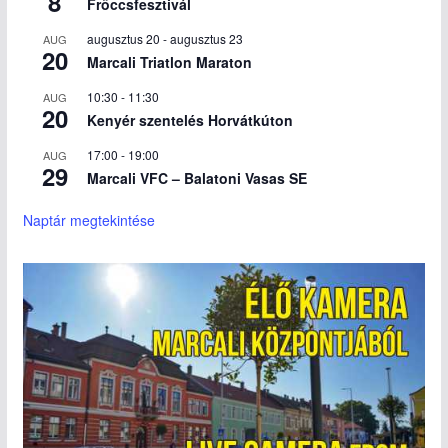
8
Fröccsfesztivál
augusztus 20
-
augusztus 23
AUG
20
Marcali Triatlon Maraton
10:30
-
11:30
AUG
20
Kenyér szentelés Horvátkúton
17:00
-
19:00
AUG
29
Marcali VFC – Balatoni Vasas SE
Naptár megtekintése