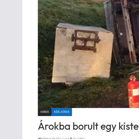
HÍREK
KÉK-HÍREK
Árokba borult egy kist