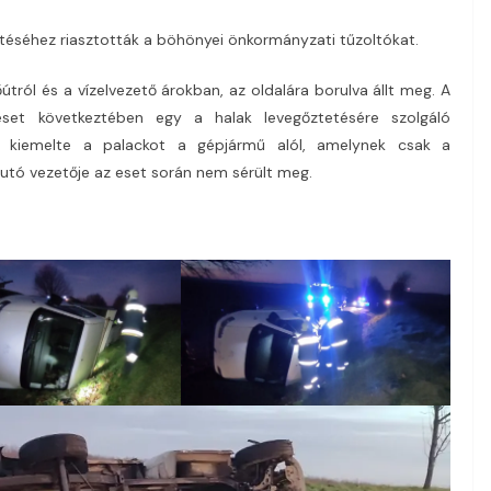
téséhez riasztották a böhönyei önkormányzati tűzoltókat.
útról és a vízelvezető árokban, az oldalára borulva állt meg. A
eset következtében egy a halak levegőztetésére szolgáló
g kiemelte a palackot a gépjármű alól, amelynek csak a
utó vezetője az eset során nem sérült meg.