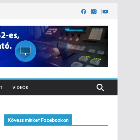
T
VIDEÓK
Kövess minket Facebookon