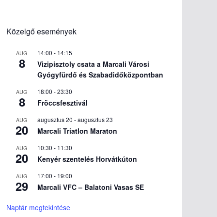
Közelgő események
14:00
-
14:15
AUG
8
Vizipisztoly csata a Marcali Városi
Gyógyfürdő és Szabadidőközpontban
18:00
-
23:30
AUG
8
Fröccsfesztivál
augusztus 20
-
augusztus 23
AUG
20
Marcali Triatlon Maraton
10:30
-
11:30
AUG
20
Kenyér szentelés Horvátkúton
17:00
-
19:00
AUG
29
Marcali VFC – Balatoni Vasas SE
Naptár megtekintése