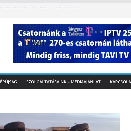
ha kapcsolatba kerülünk az AI-val – fontos
iztonságos közlekedésért, elektromos
étvégi felfrissülés: jövő héten újra berobban
stai szolgáltatásnyújtás a hőségriadó alatt
 Marcali Városi Gyógyfürdő és
ntban
ÉPÚJSÁG
SZOLGÁLTATÁSAINK – MÉDIAAJÁNLAT
KAPCSOLA