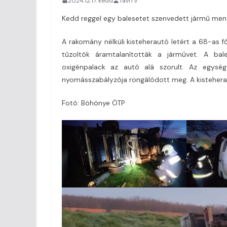
2024.12.17. kedd
TaviTV
Kedd reggel egy balesetet szenvedett jármű men
A rakomány nélküli kisteherautó letért a 68-as fő
tűzoltók áramtalanították a járművet. A bal
oxigénpalack az autó alá szorult. Az egysé
nyomásszabályzója rongálódott meg. A kistehera
Fotó: Böhönye ÖTP