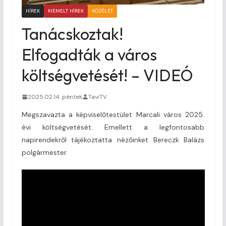
HÍREK
KIEMELT HÍREK
KÖZÉLET
Tanácskoztak!
Elfogadták a város
költségvetését! – VIDEÓ
2025.02.14. péntek
TaviTV
Megszavazta a képviselőtestület Marcali város 2025.
évi költségvetését. Emellett a legfontosabb
napirendekről tájékoztatta nézőinket Bereczk Balázs
polgármester.