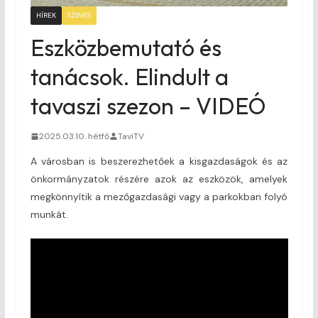
HÍREK
SZINES
Eszközbemutató és
tanácsok. Elindult a
tavaszi szezon – VIDEÓ
2025.03.10. hétfő
TaviTV
A városban is beszerezhetőek a kisgazdaságok és az
önkormányzatok részére azok az eszközök, amelyek
megkönnyítik a mezőgazdasági vagy a parkokban folyó
munkát.