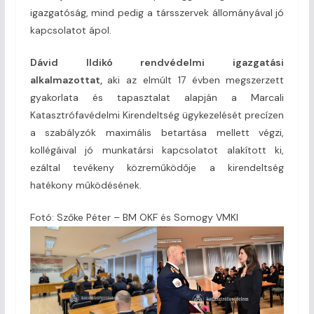
igazgatóság, mind pedig a társszervek állományával jó
kapcsolatot ápol.
Dávid Ildikó rendvédelmi igazgatási
alkalmazottat,
aki az elmúlt 17 évben megszerzett
gyakorlata és tapasztalat alapján a Marcali
Katasztrófavédelmi Kirendeltség ügykezelését precízen
a szabályzók maximális betartása mellett végzi,
kollégáival jó munkatársi kapcsolatot alakított ki,
ezáltal tevékeny közreműködője a kirendeltség
hatékony működésének.
Fotó: Szőke Péter – BM OKF és Somogy VMKI