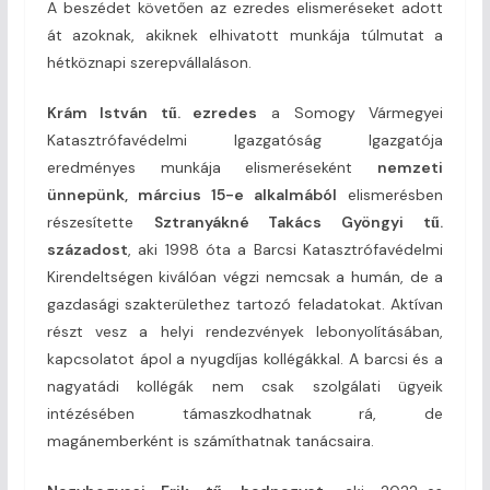
A beszédet követően az ezredes elismeréseket adott
át azoknak, akiknek elhivatott munkája túlmutat a
hétköznapi szerepvállaláson.
Krám István tű. ezredes
a Somogy Vármegyei
Katasztrófavédelmi Igazgatóság Igazgatója
eredményes munkája elismeréseként
nemzeti
ünnepünk, március 15-e alkalmából
elismerésben
részesítette
Sztranyákné Takács Gyöngyi tű.
századost
, aki 1998 óta a Barcsi Katasztrófavédelmi
Kirendeltségen kiválóan végzi nemcsak a humán, de a
gazdasági szakterülethez tartozó feladatokat. Aktívan
részt vesz a helyi rendezvények lebonyolításában,
kapcsolatot ápol a nyugdíjas kollégákkal. A barcsi és a
nagyatádi kollégák nem csak szolgálati ügyeik
intézésében támaszkodhatnak rá, de
magánemberként is számíthatnak tanácsaira.