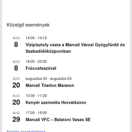
Közelgő események
14:00
-
14:15
AUG
8
Vizipisztoly csata a Marcali Városi Gyógyfürdő és
Szabadidőközpontban
18:00
-
23:30
AUG
8
Fröccsfesztivál
augusztus 20
-
augusztus 23
AUG
20
Marcali Triatlon Maraton
10:30
-
11:30
AUG
20
Kenyér szentelés Horvátkúton
17:00
-
19:00
AUG
29
Marcali VFC – Balatoni Vasas SE
Naptár megtekintése