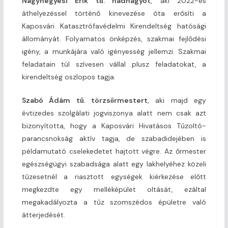
Nagyhegyesi Erik tű. hadnagyot
, aki 2022-es
áthelyezéssel történő kinevezése óta erősíti a
Kaposvári Katasztrófavédelmi Kirendeltség hatósági
állományát. Folyamatos önképzés, szakmai fejlődési
igény, a munkájára való igényesség jellemzi. Szakmai
feladatain túl szívesen vállal plusz feladatokat, a
kirendeltség oszlopos tagja.
Szabó Ádám tű. törzsőrmestert
, aki majd egy
évtizedes szolgálati jogviszonya alatt nem csak azt
bizonyította, hogy a Kaposvári Hivatásos Tűzoltó-
parancsnokság aktív tagja, de szabadidejében is
példamutató cselekedetet hajtott végre. Az őrmester
egészségügyi szabadsága alatt egy lakhelyéhez közeli
tűzesetnél a riasztott egységek kiérkezése előtt
megkezdte egy melléképület oltását, ezáltal
megakadályozta a tűz szomszédos épületre való
átterjedését.