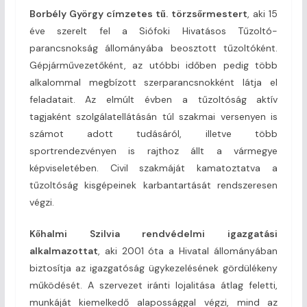
Borbély György címzetes tű. törzsőrmestert
, aki 15
éve szerelt fel a Siófoki Hivatásos Tűzoltó-
parancsnokság állományába beosztott tűzoltóként.
Gépjárművezetőként, az utóbbi időben pedig több
alkalommal megbízott szerparancsnokként látja el
feladatait. Az elmúlt évben a tűzoltóság aktív
tagjaként szolgálatellátásán túl szakmai versenyen is
számot adott tudásáról, illetve több
sportrendezvényen is rajthoz állt a vármegye
képviseletében. Civil szakmáját kamatoztatva a
tűzoltóság kisgépeinek karbantartását rendszeresen
végzi.
Kőhalmi Szilvia rendvédelmi igazgatási
alkalmazottat
, aki 2001 óta a Hivatal állományában
biztosítja az igazgatóság ügykezelésének gördülékeny
működését. A szervezet iránti lojalitása átlag feletti,
munkáját kiemelkedő alapossággal végzi, mind az