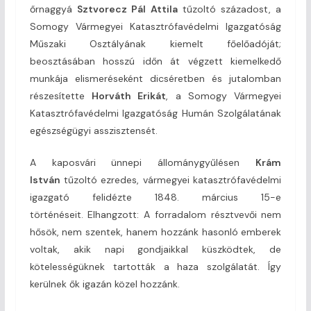
őrnaggyá
Sztvorecz Pál Attila
tűzoltó századost, a
Somogy Vármegyei Katasztrófavédelmi Igazgatóság
Műszaki Osztályának kiemelt főelőadóját;
beosztásában hosszú időn át végzett kiemelkedő
munkája elismeréseként dicséretben és jutalomban
részesítette
Horváth Erikát
, a Somogy Vármegyei
Katasztrófavédelmi Igazgatóság Humán Szolgálatának
egészségügyi asszisztensét.
A kaposvári ünnepi állománygyűlésen
Krám
István
tűzoltó ezredes, vármegyei katasztrófavédelmi
igazgató felidézte 1848. március 15-e
történéseit. Elhangzott: A forradalom résztvevői nem
hősök, nem szentek, hanem hozzánk hasonló emberek
voltak, akik napi gondjaikkal küszködtek, de
kötelességüknek tartották a haza szolgálatát. Így
kerülnek ők igazán közel hozzánk.