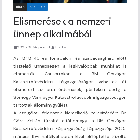
HÍREK
KÉK-HÍREK
Elismerések a nemzeti
ünnep alkalmából
2025.03.14. péntek
TaviTV
Az 1848-49-es forradalom és szabadságharc előtt
tisztelgő ünnepségen a legkiválóbbak munkáját is
elismerték. Csütörtökön a BM Országos
Katasztrófavédelmi Főigazgatóságon vehettek át
elismerést az arra érdemesek, pénteken pedig a
Somogy Vármegyei Katasztrófavédelmi Igazgatóságon
tartottak állománygyűlést.
A szolgálati feladatok kiemelkedő teljesítéséért Dr.
Góra Zoltán tűzoltó altábornagy, a BM Országos
Katasztrófavédelmi Főigazgatóság főigazgatója 2025.
március 15-i hatállyal soron kívül előléptette tűzoltó