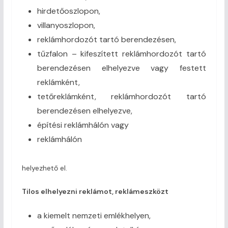
hirdetőoszlopon,
villanyoszlopon,
reklámhordozót tartó berendezésen,
tűzfalon – kifeszített reklámhordozót tartó
berendezésen elhelyezve vagy festett
reklámként,
tetőreklámként, reklámhordozót tartó
berendezésen elhelyezve,
építési reklámhálón vagy
reklámhálón
helyezhető el.
Tilos elhelyezni reklámot, reklámeszközt
a kiemelt nemzeti emlékhelyen,