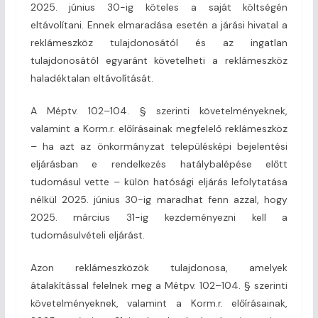
2025. június 30-ig köteles a saját költségén
eltávolítani. Ennek elmaradása esetén a járási hivatal a
reklámeszköz tulajdonosától és az ingatlan
tulajdonosától egyaránt követelheti a reklámeszköz
haladéktalan eltávolítását.
A Méptv. 102–104. § szerinti követelményeknek,
valamint a Korm.r. előírásainak megfelelő reklámeszköz
– ha azt az önkormányzat településképi bejelentési
eljárásban e rendelkezés hatálybalépése előtt
tudomásul vette – külön hatósági eljárás lefolytatása
nélkül 2025. június 30-ig maradhat fenn azzal, hogy
2025. március 31-ig kezdeményezni kell a
tudomásulvételi eljárást.
Azon reklámeszközök tulajdonosa, amelyek
átalakítással felelnek meg a Métpv. 102–104. § szerinti
követelményeknek, valamint a Korm.r. előírásainak,