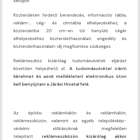
sérüljön.
Közterületen hirdető berendezés, információs tábla,
reklám-, cég- és címtábla elhelyezéséhez, a
közterületbe 20 cm-en túl benyúló cégér
elhelyezéséhez közterülethasználati engedély és
közterülethasználati-díj megfizetése szükséges.
Reklámeszköz kizárólag tudomásulvételi eljárást
követően helyezhető el.
A tudomásulvétel iránti
kérelmet és azok mellékleteit elektronikus úton
kell benyújtani a Járási Hivatal felé.
Az építési reklámhálón és reklámhálón,
reklámeszközön, valamint az egyéb településkép-
védelmi előírásoknak megfelelően
telepített
reklámeszközön kizárólag akkor