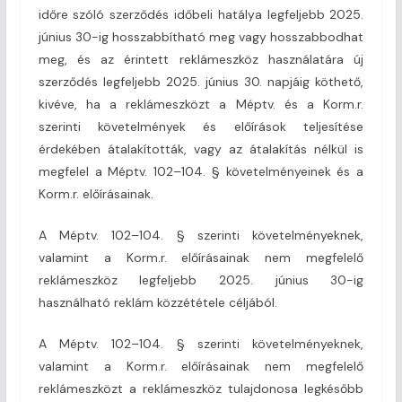
időre szóló szerződés időbeli hatálya legfeljebb 2025.
június 30-ig hosszabbítható meg vagy hosszabbodhat
meg, és az érintett reklámeszköz használatára új
szerződés legfeljebb 2025. június 30. napjáig köthető,
kivéve, ha a reklámeszközt a Méptv. és a Korm.r.
szerinti követelmények és előírások teljesítése
érdekében átalakították, vagy az átalakítás nélkül is
megfelel a Méptv. 102–104. § követelményeinek és a
Korm.r. előírásainak.
A Méptv. 102–104. § szerinti követelményeknek,
valamint a Korm.r. előírásainak nem megfelelő
reklámeszköz legfeljebb 2025. június 30-ig
használható reklám közzététele céljából.
A Méptv. 102–104. § szerinti követelményeknek,
valamint a Korm.r. előírásainak nem megfelelő
reklámeszközt a reklámeszköz tulajdonosa legkésőbb