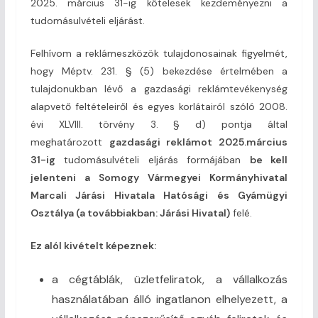
2025. március 31-ig kötelesek kezdeményezni a
tudomásulvételi eljárást.
Felhívom a reklámeszközök tulajdonosainak figyelmét,
hogy Méptv. 231. § (5) bekezdése értelmében a
tulajdonukban lévő a gazdasági reklámtevékenység
alapvető feltételeiről és egyes korlátairól szóló 2008.
évi XLVIII. törvény 3. § d) pontja által
meghatározott
gazdasági reklámot 2025.március
31-ig
tudomásulvételi eljárás formájában
be kell
jelenteni a Somogy Vármegyei Kormányhivatal
Marcali Járási Hivatala Hatósági és Gyámügyi
Osztálya (a továbbiakban: Járási Hivatal)
felé.
Ez alól kivételt képeznek:
a cégtáblák, üzletfeliratok, a vállalkozás
használatában álló ingatlanon elhelyezett, a