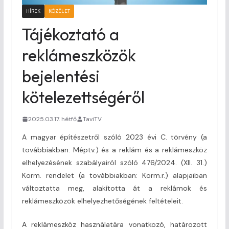
HÍREK
KÖZÉLET
Tájékoztató a
reklámeszközök
bejelentési
kötelezettségéről
2025.03.17. hétfő
TaviTV
A magyar építészetről szóló 2023 évi C. törvény (a
továbbiakban: Méptv.) és a reklám és a reklámeszköz
elhelyezésének szabályairól szóló 476/2024. (XII. 31.)
Korm. rendelet (a továbbiakban: Korm.r.) alapjaiban
változtatta meg, alakította át a reklámok és
reklámeszközök elhelyezhetőségének feltételeit.
A reklámeszköz használatára vonatkozó, határozott