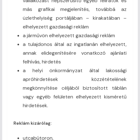
vállalkozást népszerűsítő egyéb feliratok és
más grafikai megjelenítés, továbbá az
üzlethelyiség portáljában – kirakatában –
elhelyezett gazdasági reklám
a járművön elhelyezett gazdasági reklám
a tulajdonos által az ingatlanán elhelyezett,
annak elidegenítésére vonatkozó ajánlati
felhívás, hirdetés
a helyi önkormányzat által lakossági
apróhirdetések közzétételének
megkönnyítése céljából biztosított táblán
vagy egyéb felületen elhelyezett kisméretű
hirdetések.
Reklám kizárólag:
utcabútoron,