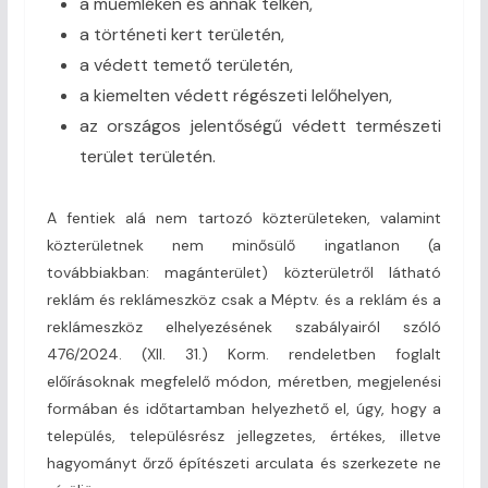
a műemléken és annak telkén,
a történeti kert területén,
a védett temető területén,
a kiemelten védett régészeti lelőhelyen,
az országos jelentőségű védett természeti
terület területén.
A fentiek alá nem tartozó közterületeken, valamint
közterületnek nem minősülő ingatlanon (a
továbbiakban: magánterület) közterületről látható
reklám és reklámeszköz csak a Méptv. és a reklám és a
reklámeszköz elhelyezésének szabályairól szóló
476/2024. (XII. 31.) Korm. rendeletben foglalt
előírásoknak megfelelő módon, méretben, megjelenési
formában és időtartamban helyezhető el, úgy, hogy a
település, településrész jellegzetes, értékes, illetve
hagyományt őrző építészeti arculata és szerkezete ne