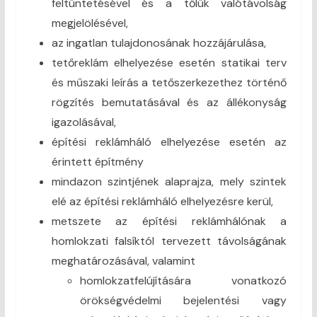
feltüntetésével és a tőlük valótávolság
megjelölésével,
az ingatlan tulajdonosának hozzájárulása,
tetőreklám elhelyezése esetén statikai terv
és műszaki leírás a tetőszerkezethez történő
rögzítés bemutatásával és az állékonyság
igazolásával,
építési reklámháló elhelyezése esetén az
érintett építmény
mindazon szintjének alaprajza, mely szintek
elé az építési reklámháló elhelyezésre kerül,
metszete az építési reklámhálónak a
homlokzati falsíktól tervezett távolságának
meghatározásával, valamint
homlokzatfelújítására vonatkozó
örökségvédelmi bejelentési vagy