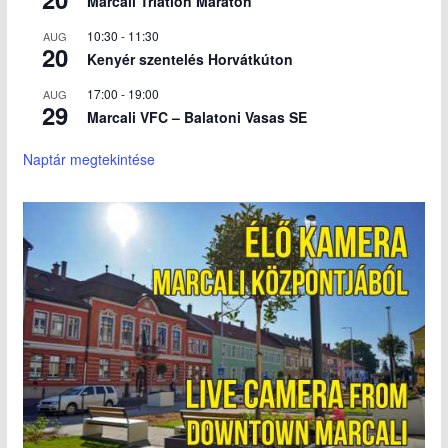
Marcali Triatlon Maraton
10:30
-
11:30
AUG
20
Kenyér szentelés Horvátkúton
17:00
-
19:00
AUG
29
Marcali VFC – Balatoni Vasas SE
Naptár megtekintése