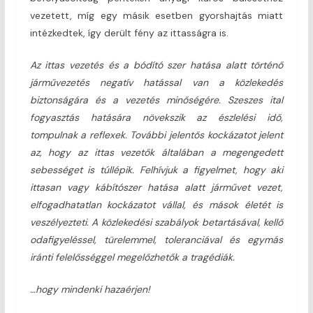
vezetett, míg egy másik esetben gyorshajtás miatt
intézkedtek, így derült fény az ittasságra is.
Az ittas vezetés és a bódító szer hatása alatt történő
járművezetés negatív hatással van a közlekedés
biztonságára és a vezetés minőségére. Szeszes ital
fogyasztás hatására növekszik az észlelési idő,
tompulnak a reflexek. További jelentős kockázatot jelent
az, hogy az ittas vezetők általában a megengedett
sebességet is túllépik. Felhívjuk a figyelmet, hogy aki
ittasan vagy kábítószer hatása alatt járművet vezet,
elfogadhatatlan kockázatot vállal, és mások életét is
veszélyezteti. A közlekedési szabályok betartásával, kellő
odafigyeléssel, türelemmel, toleranciával és egymás
iránti felelősséggel megelőzhetők a tragédiák.
…hogy mindenki hazaérjen!