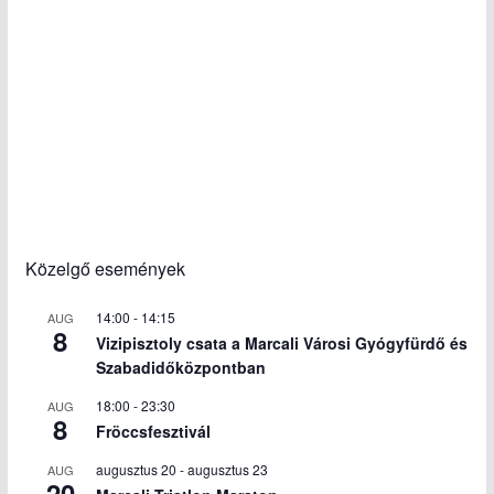
Közelgő események
14:00
-
14:15
AUG
8
Vizipisztoly csata a Marcali Városi Gyógyfürdő és
Szabadidőközpontban
18:00
-
23:30
AUG
8
Fröccsfesztivál
augusztus 20
-
augusztus 23
AUG
20