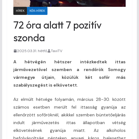
HÍREK
KÉK-HÍREK
72 óra alatt 7 pozitív
szonda
2025.03.31. hétfő
TaviTV
A hétvégén hétszer intézkedtek ittas
járművezetővel szemben a rendőrök Somogy
vármegye útjain, közülük két sofőr más
szabályszegést is elkövetett.
Az elmúlt hétvége folyamán, március 28-30. között
számos esetben merült fel ittasság gyanúja az
ellenőrzött sofőröknél, akikkel szemben büntetőeljárás
indult járművezetés ittas állapotban vétség
elkövetésének gyanúja miatt. Az alkoholos
befolyásoltság pénteken anyagi káros balesethez