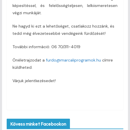
képesítéssel, és felelősségteljesen, lelkiismeretesen
végzi munkáját.
Ne hagyd ki ezt a lehetőséget, csatlakozz hozzánk, és
tedd még élvezetesebbé vendégeink fürdőzését!
További információ: 06 70/311-4019
Önéletrajzodat a
furdo@marcaliprogramok.hu
címre
küldheted.
Várjuk jelentkezésedet!
Kövess minket Facebookon