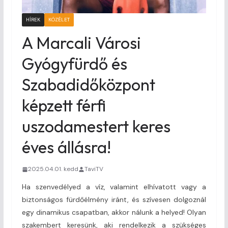
HÍREK
KÖZÉLET
A Marcali Városi
Gyógyfürdő és
Szabadidőközpont
képzett férfi
uszodamestert keres
éves állásra!
2025.04.01. kedd
TaviTV
Ha szenvedélyed a víz, valamint elhívatott vagy a
biztonságos fürdőélmény iránt, és szívesen dolgoznál
egy dinamikus csapatban, akkor nálunk a helyed! Olyan
szakembert keresünk, aki rendelkezik a szükséges