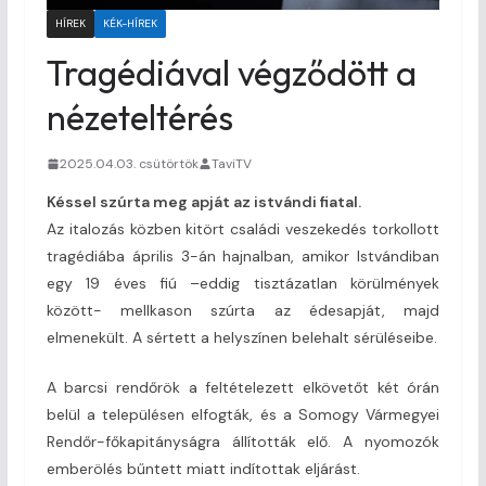
HÍREK
KÉK-HÍREK
Tragédiával végződött a
nézeteltérés
2025.04.03. csütörtök
TaviTV
Késsel szúrta meg apját az istvándi fiatal.
Az italozás közben kitört családi veszekedés torkollott
tragédiába április 3-án hajnalban, amikor Istvándiban
egy 19 éves fiú –eddig tisztázatlan körülmények
között- mellkason szúrta az édesapját, majd
elmenekült. A sértett a helyszínen belehalt sérüléseibe.
A barcsi rendőrök a feltételezett elkövetőt két órán
belül a településen elfogták, és a Somogy Vármegyei
Rendőr-főkapitányságra állították elő. A nyomozók
emberölés bűntett miatt indítottak eljárást.