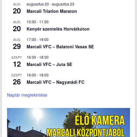
augusztus 20
-
augusztus 23
AUG
20
Marcali Triatlon Maraton
10:30
-
11:30
AUG
20
Kenyér szentelés Horvátkúton
17:00
-
19:00
AUG
29
Marcali VFC – Balatoni Vasas SE
16:30
-
18:30
SZEPT
12
Marcali VFC – Juta SE
16:00
-
18:00
SZEPT
26
Marcali VFC – Nagyatádi FC
Naptár megtekintése