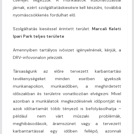
járnak, ezért szolgáltatáskiesésre kell készülni, továbbá
nyomáscsökkenés fordulhat elő.
Szolgáltatás kieséssel érintett terület:
Marcali Keleti
Ipari Park teljes területe
Amennyiben tartályos ivóvizet igényelnének, kérjük, a
DRV-infovonalon jelezzék.
Társaságunk az előre tervezett karbantartási
tevékenységeket minden esetben igyekszik
munkanapokon, munkaidőben, a meghirdetett
időszakban és területre vonatkozóan elvégezni. Mivel
azonban a munkálatok megkezdésének időpontját és
azok időtartamát több tényező is befolyásolhatja –
például nem várt műszaki problémák,
meghibásodások, áramszünet vagy a tervezett
karbantartással egy időben fellépő, azonnali