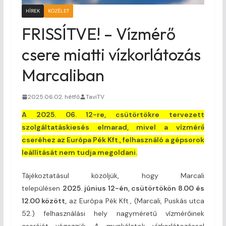
HÍREK
KÖZÉLET
FRISSÍTVE! – Vízmérő
csere miatti vízkorlátozás
Marcaliban
2025.06.02. hétfő
TaviTV
A 2025. 06. 12-re, csütörtökre tervezett
szolgáltatáskiesés elmarad, mivel a vízmérő
cseréhez az Európa Pék Kft., felhasználó a gépsorok
leállítását nem tudja megoldani.
Tájékoztatásul közöljük, hogy Marcali
településen
2025. június 12-én, csütörtökön 8.00 és
12.00 között,
az Európa Pék Kft., (Marcali, Puskás utca
52.) felhasználási hely nagyméretű vízmérőinek
cseréjét végezzük. A munkálatok vízkorlátozással