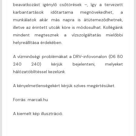
beavatkozást igénylő csőtörések –, így a tervezett
karbantartások időtartama megnövekedhet, a
munkálatok akár más napra is átütemeződhetnek,
illetve az érintett utcák köre is módosulhat. Kollégáink
mindent megtesznek a vízszolgáltatás mielőbbi
helyreállítása érdekében.
A vízminőségi problémákat a DRV-infovonalon (06 80
240 240) kérjük bejelenteni, melyeket
hálózatöblítéssel kezelünk.
A kényelmetlenségekért kérjük szíves megértésüket.
Forrás: marcali.hu
A kiemelt kép illusztráció.