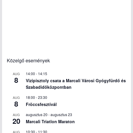
Közelgő események
14:00
-
14:15
AUG
8
Vizipisztoly csata a Marcali Városi Gyógyfürdő és
Szabadidőközpontban
18:00
-
23:30
AUG
8
Fröccsfesztivál
augusztus 20
-
augusztus 23
AUG
20
Marcali Triatlon Maraton
10:30
-
11:30
AUG