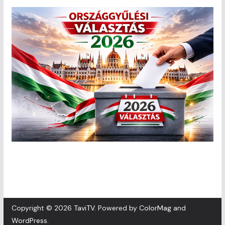
Copyright © 2026
TaviTV
. Powered by
ColorMag
and
WordPress
.