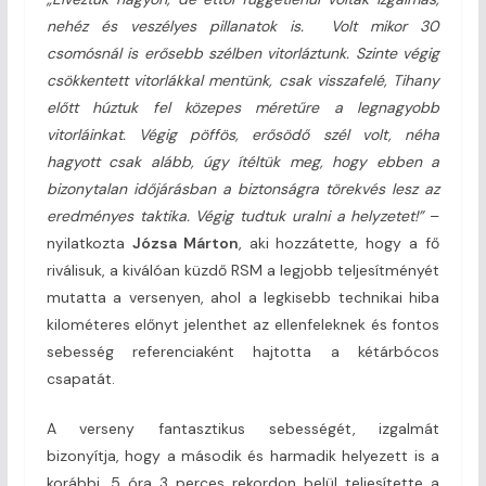
nehéz és veszélyes pillanatok is. Volt mikor 30
csomósnál is erősebb szélben vitorláztunk. Szinte végig
csökkentett vitorlákkal mentünk, csak visszafelé, Tihany
előtt húztuk fel közepes méretűre a legnagyobb
vitorláinkat. Végig pöffös, erősödő szél volt, néha
hagyott csak alább, úgy ítéltük meg, hogy ebben a
bizonytalan időjárásban a biztonságra törekvés lesz az
eredményes taktika. Végig tudtuk uralni a helyzetet!”
–
nyilatkozta
Józsa Márton
, aki hozzátette, hogy a fő
riválisuk, a kiválóan küzdő RSM a legjobb teljesítményét
mutatta a versenyen, ahol a legkisebb technikai hiba
kilométeres előnyt jelenthet az ellenfeleknek és fontos
sebesség referenciaként hajtotta a kétárbócos
csapatát.
A verseny fantasztikus sebességét, izgalmát
bizonyítja, hogy a második és harmadik helyezett is a
korábbi, 5 óra 3 perces rekordon belül teljesítette a