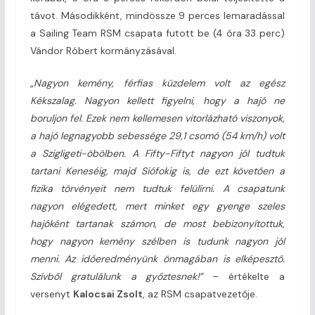
távot. Másodikként, mindössze 9 perces lemaradással
a Sailing Team RSM csapata futott be (4 óra 33 perc)
Vándor Róbert kormányzásával.
„Nagyon kemény, férfias küzdelem volt az egész
Kékszalag. Nagyon kellett figyelni, hogy a hajó ne
boruljon fel. Ezek nem kellemesen vitorlázható viszonyok,
a hajó legnagyobb sebessége 29,1 csomó (54 km/h) volt
a Szigligeti-öbölben. A Fifty-Fiftyt nagyon jól tudtuk
tartani Keneséig, majd Siófokig is, de ezt követően a
fizika törvényeit nem tudtuk felülírni. A csapatunk
nagyon elégedett, mert minket egy gyenge szeles
hajóként tartanak számon, de most bebizonyítottuk,
hogy nagyon kemény szélben is tudunk nagyon jól
menni. Az időeredményünk önmagában is elképesztő.
Szívből gratulálunk a győztesnek!”
– értékelte a
versenyt
Kalocsai Zsolt
, az RSM csapatvezetője.