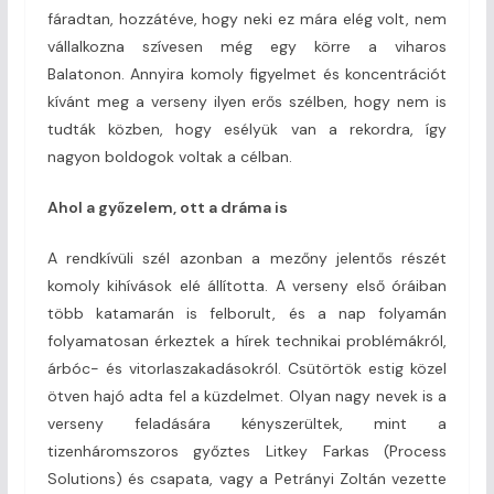
fáradtan, hozzátéve, hogy neki ez mára elég volt, nem
vállalkozna szívesen még egy körre a viharos
Balatonon. Annyira komoly figyelmet és koncentrációt
kívánt meg a verseny ilyen erős szélben, hogy nem is
tudták közben, hogy esélyük van a rekordra, így
nagyon boldogok voltak a célban.
Ahol a győzelem, ott a dráma is
A rendkívüli szél azonban a mezőny jelentős részét
komoly kihívások elé állította. A verseny első óráiban
több katamarán is felborult, és a nap folyamán
folyamatosan érkeztek a hírek technikai problémákról,
árbóc- és vitorlaszakadásokról. Csütörtök estig közel
ötven hajó adta fel a küzdelmet. Olyan nagy nevek is a
verseny feladására kényszerültek, mint a
tizenháromszoros győztes Litkey Farkas (Process
Solutions) és csapata, vagy a Petrányi Zoltán vezette