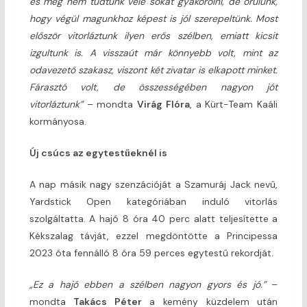
és még nem tudtunk vele sokat gyakorolni, de örülünk,
hogy végül magunkhoz képest is jól szerepeltünk. Most
először vitorláztunk ilyen erős szélben, emiatt kicsit
izgultunk is. A visszaút már könnyebb volt, mint az
odavezető szakasz, viszont két zivatar is elkapott minket.
Fárasztó volt, de összességében nagyon jót
vitorláztunk”
– mondta
Virág Flóra
, a Kürt-Team Kaáli
kormányosa.
Új csúcs az egytestűeknél is
A nap másik nagy szenzációját a Szamuráj Jack nevű,
Yardstick Open kategóriában induló vitorlás
szolgáltatta. A hajó 8 óra 40 perc alatt teljesítette a
Kékszalag távját, ezzel megdöntötte a Principessa
2023 óta fennálló 8 óra 59 perces egytestű rekordját.
„Ez a hajó ebben a szélben nagyon gyors és jó.”
–
mondta
Takács Péter
a kemény küzdelem után