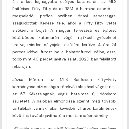
állt a két legnagyobb esélyes katamarán, az MLS
Raiffeisen Fifty-Fifty és az RSM. A harminc csomót is
meghaladó, pöffös szélben óriási sebességgel
száguldottak Kenese felé, ahol a Fifty-Fifty vette
elsőként a bóját. A magyar tervezésű és építésű
kétárbócos katamarán végül rajt-cél győzelmet
aratva, minden pályajelet elsőként kerülve, 4 óra 24
perces idővel futott be a balatonfüredi célba, ezzel
több mint 40 percet javítva saját, 2023-ban felállított
rekordján.
Józsa Márton, az MLS Raiffeisen Fifty-Fifty
kormányosa biztonságra törekvő taktikával vágott neki
az 57. Kékszalagnak, végül hatalmas új időrekord
született. A hajóban elmondása szerint még további
tartalékok vannak, akár kevésbé viharos körülmények
között is tovább javítható a mostani időeredmény.
„Élveztük nagyon, de ettől függetlenül voltak izgalmas,