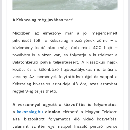
A Kékszalag még javában tart!
Miközben az élmezőny már a jól megérdemelt
pihenését tölti, a Kékszalag mezőnyének zöme – a
közlemény kiadásakor még több mint 400 hajó –
továbbra is a vízen van, és folytatja a küzdelmet a
Balatonkerülő pálya teljesítéséért. A klasszikus hajók
között és a különböző hajóosztályokban is óriási a
verseny. Az események folytatódnak éjjel és nappal, a
Kékszalag hivatalos szintideje 48 óra, azaz szombat
reggel 9-ig teljesíthető.
A versennyel együtt a közvetítés is folyamatos,
a
kekszalag.hu
oldalon
elérhető a Magyar Telekom
által biztosított folyamatos élő videó közvetítés,
valamint szintén éjjel nappal frissülő percről perce