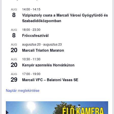
14:00
-
14:15
AUG
8
Vizipisztoly csata a Marcali Városi Gyógyfürdő és
Szabadidőközpontban
18:00
-
23:30
AUG
8
Fröccsfesztivál
augusztus 20
-
augusztus 23
AUG
20
Marcali Triatlon Maraton
10:30
-
11:30
AUG
20
Kenyér szentelés Horvátkúton
17:00
-
19:00
AUG
29
Marcali VFC – Balatoni Vasas SE
Naptár megtekintése