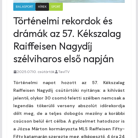
BALASPORT
HÍREK
SPORT
Történelmi rekordok és
drámák az 57. Kékszalag
Raiffeisen Nagydíj
szélviharos első napján
2025.07.10. csütörtök
TaviTV
Történelmi napot hozott az 57. Kékszalag
Raiffeisen Nagydíj csütörtöki nyitánya: a kihívást
jelentő, olykor 30 csomó feletti szélben nemcsak a
legendás tókerülő verseny abszolút időrekordja
dőlt meg, de a teljes dobogós mezőny a korábbi
csúcson belül ért célba. A győzelmet hatodszor is
a Józsa Márton kormányozta MLS Raiffeisen Fifty-
Fifty katamarán szerezte meg, elképesztő, 4 óra 24