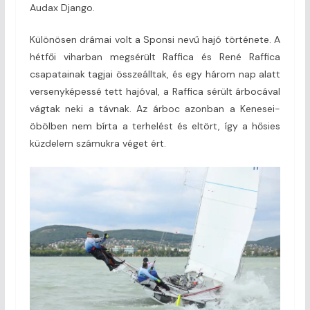
Audax Django.
Különösen drámai volt a Sponsi nevű hajó története. A
hétfői viharban megsérült Raffica és René Raffica
csapatainak tagjai összeálltak, és egy három nap alatt
versenyképessé tett hajóval, a Raffica sérült árbocával
vágtak neki a távnak. Az árboc azonban a Kenesei-
öbölben nem bírta a terhelést és eltört, így a hősies
küzdelem számukra véget ért.