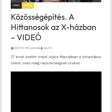
HÍREK
SZINES
Közösségépítés. A
Hittanosok az X-házban
– VIDEÓ
2025.07.18. péntek
TaviTV
27 évvel ezelőtt indult útjára Marcaliban a hittantábor
ötlete, mely máig népszerűségnek örvend.