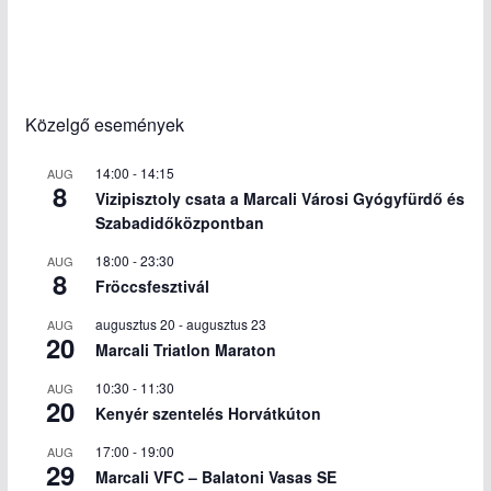
Közelgő események
14:00
-
14:15
AUG
8
Vizipisztoly csata a Marcali Városi Gyógyfürdő és
Szabadidőközpontban
18:00
-
23:30
AUG
8
Fröccsfesztivál
augusztus 20
-
augusztus 23
AUG
20
Marcali Triatlon Maraton
10:30
-
11:30
AUG
20
Kenyér szentelés Horvátkúton
17:00
-
19:00
AUG
29
Marcali VFC – Balatoni Vasas SE