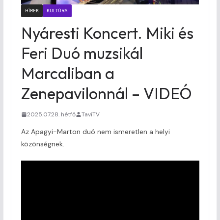
HÍREK
KULTÚRA
Nyáresti Koncert. Miki és
Feri Duó muzsikál
Marcaliban a
Zenepavilonnál – VIDEÓ
2025.07.28. hétfő
TaviTV
Az Apagyi-Marton duó nem ismeretlen a helyi
közönségnek.