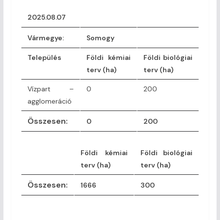
2025.08.07
Vármegye
:
Somogy
Település
Földi kémiai
Földi biológiai
terv (ha)
terv (ha)
Vízpart –
0
200
agglomeráció
Összesen:
0
200
Földi kémiai
Földi biológiai
terv (ha)
terv (ha)
Összesen:
1666
300