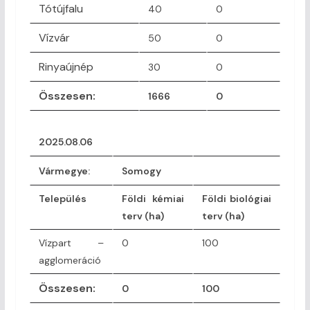
Tótújfalu
40
0
Vízvár
50
0
Rinyaújnép
30
0
Összesen:
1666
0
2025.08.06
Vármegye
:
Somogy
Település
Földi kémiai
Földi biológiai
terv (ha)
terv (ha)
Vízpart –
0
100
agglomeráció
Összesen:
0
100