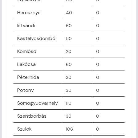
Heresznye
40
0
Istvándi
60
0
Kastélyosdombó
50
0
Komlósd
20
0
Lakócsa
60
0
Péterhida
20
0
Potony
30
0
Somogyudvarhely
110
0
Szentborbás
30
0
Szulok
106
0