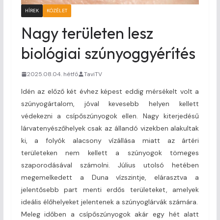
HÍREK
KÖZÉLET
Nagy területen lesz
biológiai szúnyoggyérítés
2025.08.04. hétfő
TaviTV
Idén az előző két évhez képest eddig mérsékelt volt a
szúnyogártalom, jóval kevesebb helyen kellett
védekezni a csípőszúnyogok ellen. Nagy kiterjedésű
lárvatenyészőhelyek csak az állandó vizekben alakultak
ki, a folyók alacsony vízállása miatt az ártéri
területeken nem kellett a szúnyogok tömeges
szaporodásával számolni. Július utolsó hetében
megemelkedett a Duna vízszintje, elárasztva a
jelentősebb part menti erdős területeket, amelyek
ideális élőhelyeket jelentenek a szúnyoglárvák számára.
Meleg időben a csípőszúnyogok akár egy hét alatt