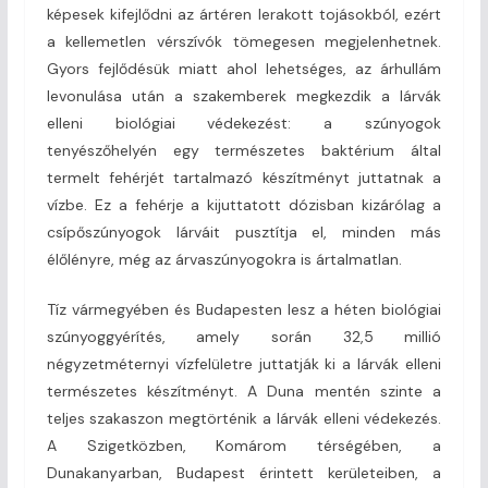
képesek kifejlődni az ártéren lerakott tojásokból, ezért
a kellemetlen vérszívók tömegesen megjelenhetnek.
Gyors fejlődésük miatt ahol lehetséges, az árhullám
levonulása után a szakemberek megkezdik a lárvák
elleni biológiai védekezést: a szúnyogok
tenyészőhelyén egy természetes baktérium által
termelt fehérjét tartalmazó készítményt juttatnak a
vízbe. Ez a fehérje a kijuttatott dózisban kizárólag a
csípőszúnyogok lárváit pusztítja el, minden más
élőlényre, még az árvaszúnyogokra is ártalmatlan.
Tíz vármegyében és Budapesten lesz a héten biológiai
szúnyoggyérítés, amely során 32,5 millió
négyzetméternyi vízfelületre juttatják ki a lárvák elleni
természetes készítményt. A Duna mentén szinte a
teljes szakaszon megtörténik a lárvák elleni védekezés.
A Szigetközben, Komárom térségében, a
Dunakanyarban, Budapest érintett kerületeiben, a