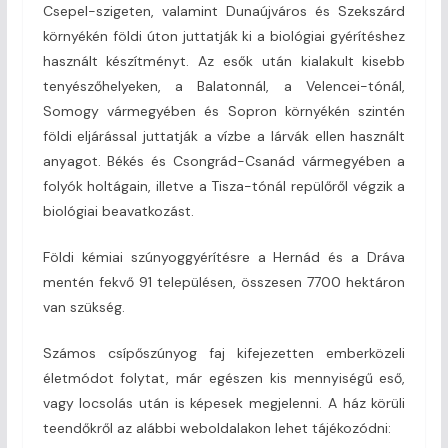
Csepel-szigeten, valamint Dunaújváros és Szekszárd
környékén földi úton juttatják ki a biológiai gyérítéshez
használt készítményt. Az esők után kialakult kisebb
tenyészőhelyeken, a Balatonnál, a Velencei-tónál,
Somogy vármegyében és Sopron környékén szintén
földi eljárással juttatják a vízbe a lárvák ellen használt
anyagot. Békés és Csongrád-Csanád vármegyében a
folyók holtágain, illetve a Tisza-tónál repülőről végzik a
biológiai beavatkozást.
Földi kémiai szúnyoggyérítésre a Hernád és a Dráva
mentén fekvő 91 településen, összesen 7700 hektáron
van szükség.
Számos csípőszúnyog faj kifejezetten emberközeli
életmódot folytat, már egészen kis mennyiségű eső,
vagy locsolás után is képesek megjelenni. A ház körüli
teendőkről az alábbi weboldalakon lehet tájékozódni: