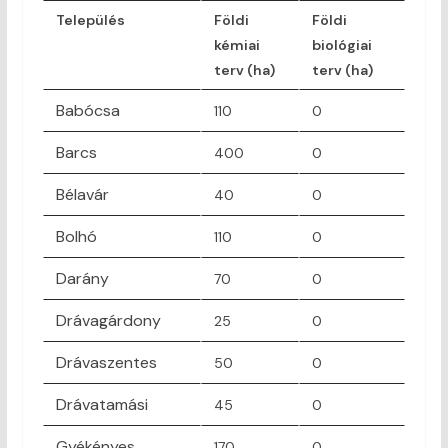
Település
Földi
Földi
kémiai
biológiai
terv (ha)
terv (ha)
Babócsa
110
0
Barcs
400
0
Bélavár
40
0
Bolhó
110
0
Darány
70
0
Drávagárdony
25
0
Drávaszentes
50
0
Drávatamási
45
0
Gyékényes
170
0