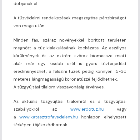
dobjanak el.
A tűzvédelmi rendelkezések megszegése pénzbírságot
von maga után.
Minden fás, száraz növényekkel borított területen
megnőtt a tűz kialakulásának kockázata. Az aszályos
körülmények és az extrém száraz biomassza miatt
akár már egy kisebb szél is gyors tűzterjedést
eredményezhet, a felszíni tüzek pedig könnyen 15-30
méteres lángmagasságú koronatűzzé fejlődhetnek.
A tűzgyújtási tilalom visszavonásig érvényes.
Az aktuális tűzgyújtási tilalomról és a tűzgyújtási
szabályokról az
www.erdotuz.hu
vagy
a
www.katasztrofavedelem.hu
honlapon elhelyezett
térképen tájékozódhatnak.