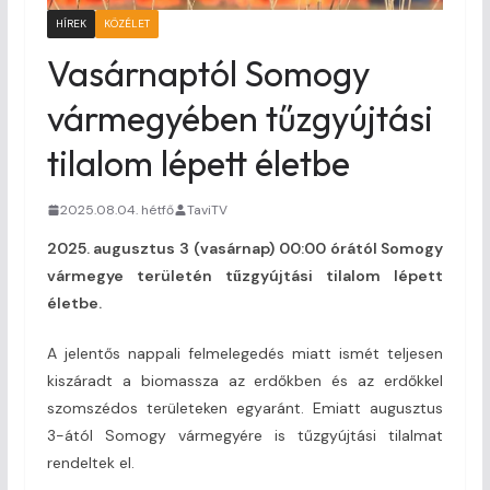
HÍREK
KÖZÉLET
Vasárnaptól Somogy
vármegyében tűzgyújtási
tilalom lépett életbe
2025.08.04. hétfő
TaviTV
2025. augusztus 3 (vasárnap) 00:00 órától Somogy
vármegye területén tűzgyújtási tilalom lépett
életbe.
A jelentős nappali felmelegedés miatt ismét teljesen
kiszáradt a biomassza az erdőkben és az erdőkkel
szomszédos területeken egyaránt. Emiatt augusztus
3-ától Somogy vármegyére is tűzgyújtási tilalmat
rendeltek el.