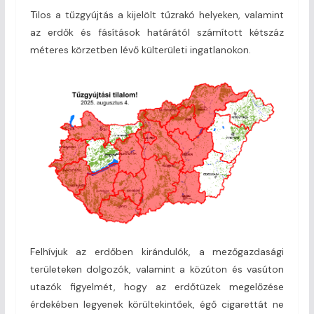
Tilos a tűzgyújtás a kijelölt tűzrakó helyeken, valamint
az erdők és fásítások határától számított kétszáz
méteres körzetben lévő külterületi ingatlanokon.
Felhívjuk az erdőben kirándulók, a mezőgazdasági
területeken dolgozók, valamint a közúton és vasúton
utazók figyelmét, hogy az erdőtüzek megelőzése
érdekében legyenek körültekintőek, égő cigarettát ne