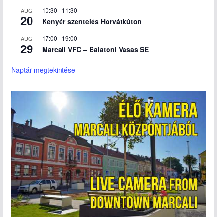
10:30
-
11:30
AUG
20
Kenyér szentelés Horvátkúton
17:00
-
19:00
AUG
29
Marcali VFC – Balatoni Vasas SE
Naptár megtekintése