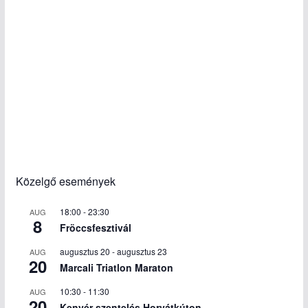
Közelgő események
18:00
-
23:30
AUG
8
Fröccsfesztivál
augusztus 20
-
augusztus 23
AUG
20
Marcali Triatlon Maraton
10:30
-
11:30
AUG
20
Kenyér szentelés Horvátkúton