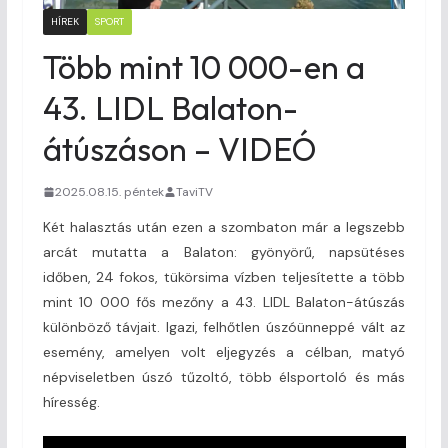
HÍREK
SPORT
Több mint 10 000-en a
43. LIDL Balaton-
átúszáson – VIDEÓ
2025.08.15. péntek
TaviTV
Két halasztás után ezen a szombaton már a legszebb
arcát mutatta a Balaton: gyönyörű, napsütéses
időben, 24 fokos, tükörsima vízben teljesítette a több
mint 10 000 fős mezőny a 43. LIDL Balaton-átúszás
különböző távjait. Igazi, felhőtlen úszóünneppé vált az
esemény, amelyen volt eljegyzés a célban, matyó
népviseletben úszó tűzoltó, több élsportoló és más
híresség.