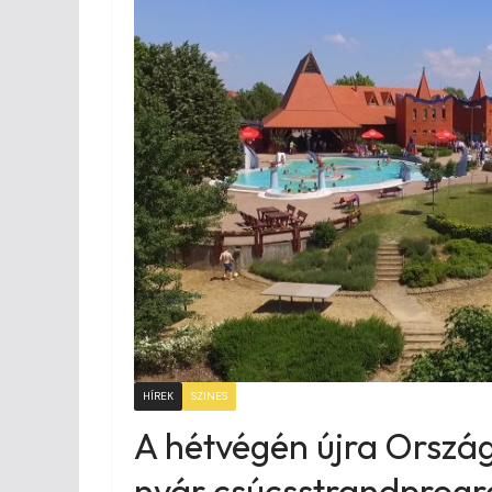
HÍREK
SZINES
A hétvégén újra Országo
nyár csúcsstrandprog