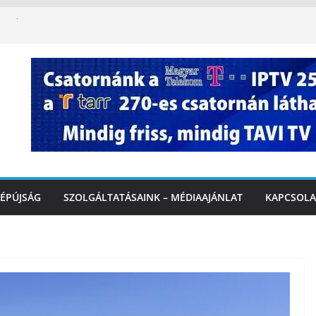
ha kapcsolatba kerülünk az AI-val – fontos
iztonságos közlekedésért, elektromos
étvégi felfrissülés: jövő héten újra berobban
stai szolgáltatásnyújtás a hőségriadó alatt
 Marcali Városi Gyógyfürdő és
ntban
ÉPÚJSÁG
SZOLGÁLTATÁSAINK – MÉDIAAJÁNLAT
KAPCSOLA