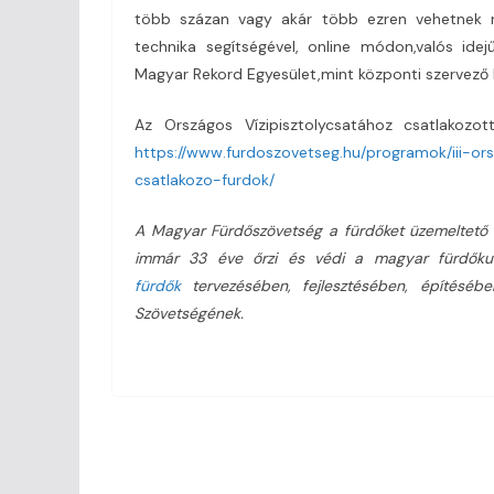
több százan vagy akár több ezren vehetnek rés
technika segítségével, online módon,valós idej
Magyar Rekord Egyesület,mint központi szervező 
Az Országos Vízipisztolycsatához csatlakozot
https://www.furdoszovetseg.hu/programok/iii-ors
csatlakozo-furdok/
A Magyar Fürdőszövetség a fürdőket üzemeltető g
immár 33 éve őrzi és védi a magyar fürdőkul
fürdők
tervezésében, fejlesztésében, építéséb
Szövetségének.