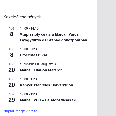
Közelgő események
14:00
-
14:15
AUG
8
Vizipisztoly csata a Marcali Városi
Gyógyfürdő és Szabadidőközpontban
18:00
-
23:30
AUG
8
Fröccsfesztivál
augusztus 20
-
augusztus 23
AUG
20
Marcali Triatlon Maraton
10:30
-
11:30
AUG
20
Kenyér szentelés Horvátkúton
17:00
-
19:00
AUG
29
Marcali VFC – Balatoni Vasas SE
Naptár megtekintése