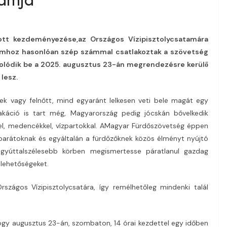
tt kezdeményezése,az Országos Vízipisztolycsatamára
lomhoz hasonlóan szép számmal csatlakoztak a szövetség
solódik be a 2025. augusztus 23-án megrendezésre kerülő
 lesz.
k vagy felnőtt, mind egyaránt lelkesen veti bele magát egy
akáció is tart még, Magyarország pedig jócskán bővelkedik
kkel, medencékkel, vízpartokkal. AMagyar Fürdőszövetség éppen
 barátoknak és egyáltalán a fürdőzőknek közös élményt nyújtó
gyúttalszélesebb körben megismertesse páratlanul gazdag
 lehetőségeket.
szágos Vízipisztolycsatára, így remélhetőleg mindenki talál
 hogy augusztus 23-án, szombaton, 14 órai kezdettel egy időben