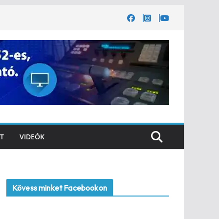
T
VIDEÓK
Kövess minket Facebookon