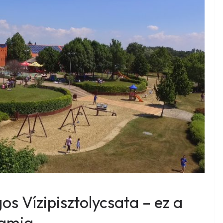
s Vízipisztolycsata – ez a
ramja