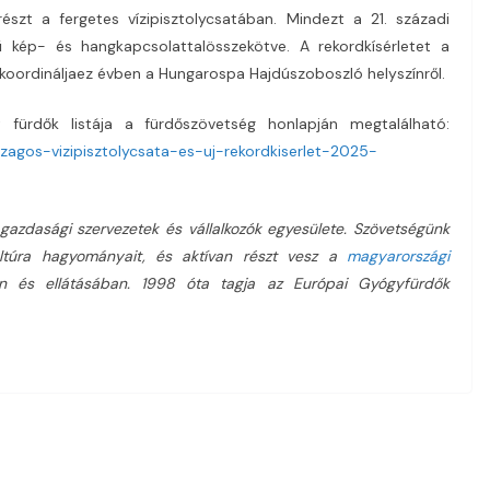
zt a fergetes vízipisztolycsatában. Mindezt a 21. századi
ű kép- és hangkapcsolattalösszekötve. A rekordkísérletet a
koordináljaez évben a Hungarospa Hajdúszoboszló helyszínről.
t fürdők listája a fürdőszövetség honlapján megtalálható:
zagos-vizipisztolycsata-es-uj-rekordkiserlet-2025-
azdasági szervezetek és vállalkozók egyesülete. Szövetségünk
túra hagyományait, és aktívan részt vesz a
magyarországi
en és ellátásában. 1998 óta tagja az Európai Gyógyfürdők