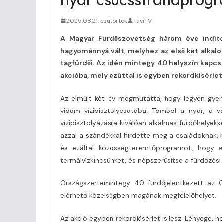
2025.08.21. csütörtök
TaviTV
A Magyar Fürdőszövetség három éve indíto
hagyománnyá vált, melyhez az első két alka
tagfürdői. Az idén mintegy 40 helyszín kapc
akcióba, mely
ezúttal is egyben rekordkísérlet
Az elmúlt két év megmutatta, hogy legyen gyere
vidám vízipisztolycsatába. Tombol a nyár, a v
vízipisztolyázásra kiválóan alkalmas fürdőhelye
azzal a szándékkal hirdette meg a családoknak,
és ezáltal közösségteremtőprogramot, hogy e
termálvízkincsünket, és népszerűsítse a fürdőzési
Országszertemintegy 40 fürdőjelentkezett az Or
elérhető közelségben magának megfelelőhelyet.
Az akció egyben rekordkísérlet is lesz. Lényege,