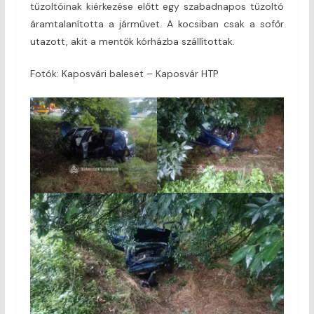
tűzoltóinak kiérkezése előtt egy szabadnapos tűzoltó
áramtalanította a járművet. A kocsiban csak a sofőr
utazott, akit a mentők kórházba szállítottak.
Fotók: Kaposvári baleset – Kaposvár HTP