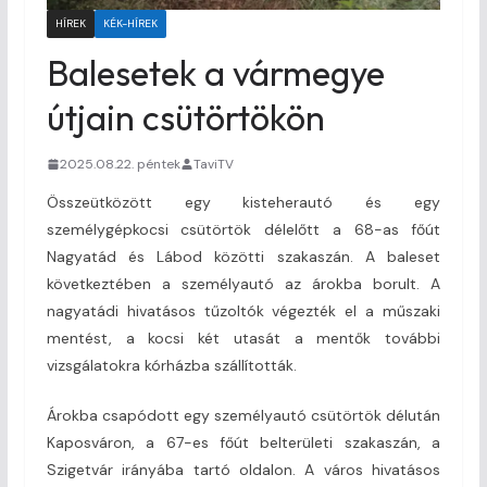
HÍREK
KÉK-HÍREK
Balesetek a vármegye
útjain csütörtökön
2025.08.22. péntek
TaviTV
Összeütközött egy kisteherautó és egy
személygépkocsi csütörtök délelőtt a 68-as főút
Nagyatád és Lábod közötti szakaszán. A baleset
következtében a személyautó az árokba borult. A
nagyatádi hivatásos tűzoltók végezték el a műszaki
mentést, a kocsi két utasát a mentők további
vizsgálatokra kórházba szállították.
Árokba csapódott egy személyautó csütörtök délután
Kaposváron, a 67-es főút belterületi szakaszán, a
Szigetvár irányába tartó oldalon. A város hivatásos