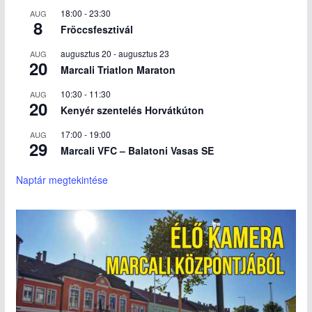
18:00
-
23:30
AUG
8
Fröccsfesztivál
augusztus 20
-
augusztus 23
AUG
20
Marcali Triatlon Maraton
10:30
-
11:30
AUG
20
Kenyér szentelés Horvátkúton
17:00
-
19:00
AUG
29
Marcali VFC – Balatoni Vasas SE
Naptár megtekintése