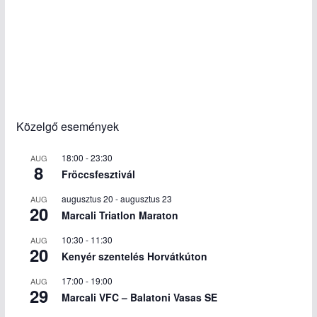
Közelgő események
18:00
-
23:30
AUG
8
Fröccsfesztivál
augusztus 20
-
augusztus 23
AUG
20
Marcali Triatlon Maraton
10:30
-
11:30
AUG
20
Kenyér szentelés Horvátkúton
17:00
-
19:00
AUG
29
Marcali VFC – Balatoni Vasas SE