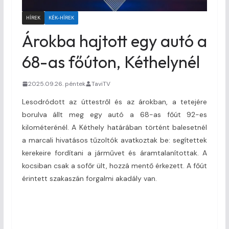
HÍREK
KÉK-HÍREK
Árokba hajtott egy autó a
68-as főúton, Kéthelynél
2025.09.26. péntek
TaviTV
Lesodródott az úttestről és az árokban, a tetejére
borulva állt meg egy autó a 68-as főút 92-es
kilométerénél. A Kéthely határában történt balesetnél
a marcali hivatásos tűzoltók avatkoztak be: segítettek
kerekeire fordítani a járművet és áramtalanítottak. A
kocsiban csak a sofőr ült, hozzá mentő érkezett. A főút
érintett szakaszán forgalmi akadály van.