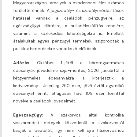
Magyarországon, amelyek a mindennapi élet számos
területét érintik. A jogszabály- és szabálymódosítások
hatással vannak a családok pénzügyeire, az
egészségügyi ellátásra, a hulladékszállítás rendjére,
valamint a közlekedési lehetőségekre is. Emellett
átalakultak egyes pénzügyi termékek, szigorodtak a
politikai hirdetésekre vonatkozó előírások.
Adózás:
Október 1-jétől a háromgyermekes
édesanyák jövedelme szja-mentes, 2026. januártól a
kétgyermekes édesanyákra is kiterjesztik a
kedvezményt. Jelenleg 250 ezer, jövő évtől egymillió
édesanyát érint, átlagosan havi 109 ezer forinttal
növelve a családok jövedelmét.
Egészségügy:
A szakorvos által kontrollra
visszarendelt betegek közvetlenül a szakorvostól
kapják a beutalót, így nem kell újra háziorvoshoz