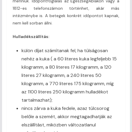
menniük. Időpontfoglalás az EgészségAblakon vagy a
1812-es telefonszámon történhet, akár más
intézménybe is. A betegek konkrét időpontot kapnak,
nem kell sorban állni.
Hulladékszállítás:
külön díjat számítanak fel, ha túlságosan
nehéz a kuka ( a 60 literes kuka legfeljebb 15
kilogramm, a 80 literes 17 kilogramm, a 120
literes 27 kilogramm, a 240 literes 50
kilogramm, a 770 literes 175 kilogramm, míg
az 1100 literes 250 kilogramm hulladékot
tartalmazhat);
nincs zárva a kuka fedele, azaz túlcsorog
belőle a szemét, akkor megtagadhatják az
elszállítást, miközben változatlanul