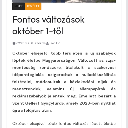
HÍREK
KÖZÉLET
Fontos változások
október 1-től
2025.10.01. szerda
TaviTV
Október elsejétől több területen is új szabályok
léptek életbe Magyarországon. Változott az szja-
mentesség rendszere, átalakult a szakorvosi
időpontfoglalás, szigorodtak a hulladékszállítás
feltételei, módosultak a közlekedési díjak és
menetrendek, valamint új állampapírok és
reklámszabályok jelentek meg. Emellett bezárt a
Szent Gellért Gyógyfürdő, amely 2028-ban nyithat
újra a felújítás után.
Október elsejével több fontos változás lépett életbe