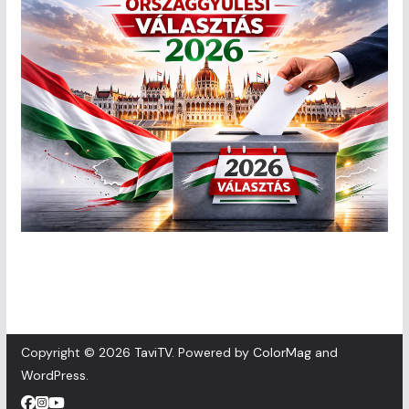
Copyright © 2026
TaviTV
. Powered by
ColorMag
and
WordPress
.