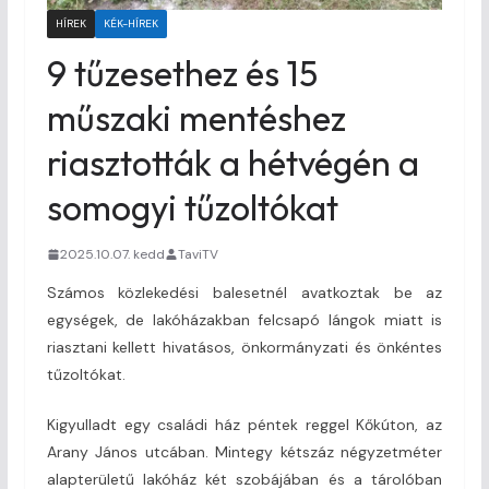
HÍREK
KÉK-HÍREK
9 tűzesethez és 15
műszaki mentéshez
riasztották a hétvégén a
somogyi tűzoltókat
2025.10.07. kedd
TaviTV
Számos közlekedési balesetnél avatkoztak be az
egységek, de lakóházakban felcsapó lángok miatt is
riasztani kellett hivatásos, önkormányzati és önkéntes
tűzoltókat.
Kigyulladt egy családi ház péntek reggel Kőkúton, az
Arany János utcában. Mintegy kétszáz négyzetméter
alapterületű lakóház két szobájában és a tárolóban