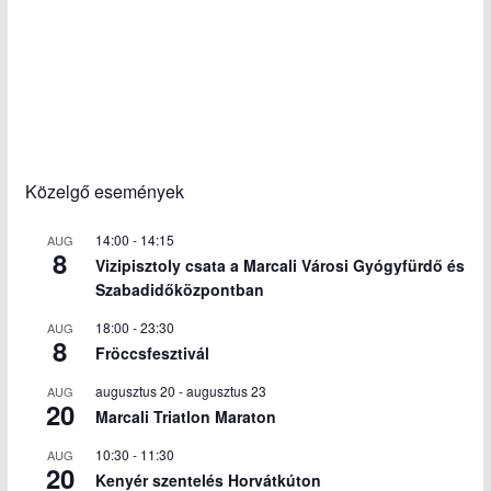
Közelgő események
14:00
-
14:15
AUG
8
Vizipisztoly csata a Marcali Városi Gyógyfürdő és
Szabadidőközpontban
18:00
-
23:30
AUG
8
Fröccsfesztivál
augusztus 20
-
augusztus 23
AUG
20
Marcali Triatlon Maraton
10:30
-
11:30
AUG
20
Kenyér szentelés Horvátkúton