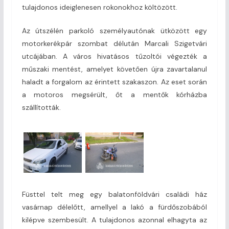
tulajdonos ideiglenesen rokonokhoz költözött.
Az útszélén parkoló személyautónak ütközött egy
motorkerékpár szombat délután Marcali Szigetvári
utcájában. A város hivatásos tűzoltói végezték a
műszaki mentést, amelyet követően újra zavartalanul
haladt a forgalom az érintett szakaszon. Az eset során
a motoros megsérült, őt a mentők kórházba
szállították.
Füsttel telt meg egy balatonföldvári családi ház
vasárnap délelőtt, amellyel a lakó a fürdőszobából
kilépve szembesült. A tulajdonos azonnal elhagyta az