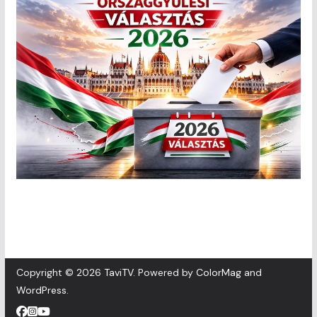
Copyright © 2026
TaviTV
. Powered by
ColorMag
and
WordPress
.