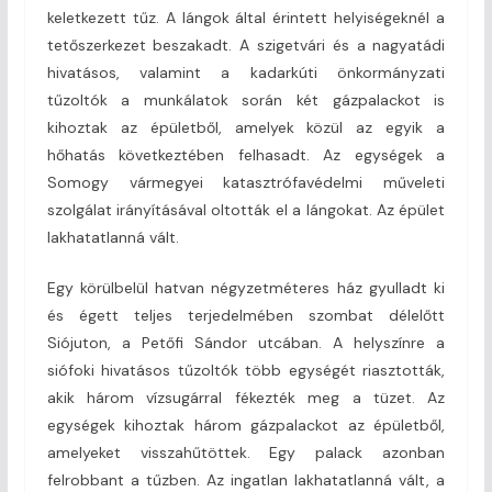
keletkezett tűz. A lángok által érintett helyiségeknél a
tetőszerkezet beszakadt. A szigetvári és a nagyatádi
hivatásos, valamint a kadarkúti önkormányzati
tűzoltók a munkálatok során két gázpalackot is
kihoztak az épületből, amelyek közül az egyik a
hőhatás következtében felhasadt. Az egységek a
Somogy vármegyei katasztrófavédelmi műveleti
szolgálat irányításával oltották el a lángokat. Az épület
lakhatatlanná vált.
Egy körülbelül hatvan négyzetméteres ház gyulladt ki
és égett teljes terjedelmében szombat délelőtt
Siójuton, a Petőfi Sándor utcában. A helyszínre a
siófoki hivatásos tűzoltók több egységét riasztották,
akik három vízsugárral fékezték meg a tüzet. Az
egységek kihoztak három gázpalackot az épületből,
amelyeket visszahűtöttek. Egy palack azonban
felrobbant a tűzben. Az ingatlan lakhatatlanná vált, a