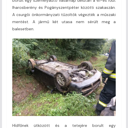
borult egy személyautó vasárnap délután a 61-es főút
Iharosberény és Pogányszentpéter közötti szakaszán.
A csurgói önkormányzati tűzoltók végezték a műszaki
mentést. A jármű két utasa nem sérült meg a
balesetben.
Hídfőnek ütközött és a tetejére borult egy