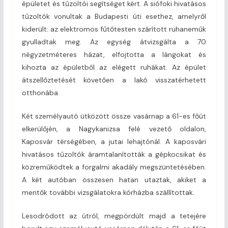
épületet és tűzoltói segítséget kért. A siófoki hivatásos
tűzoltók vonultak a Budapesti úti esethez, amelyről
kiderült: az elektromos fűtőtesten szárított ruhaneműk
gyulladtak meg. Az egység átvizsgálta a 70
négyzetméteres házat, elfojtotta a lángokat és
kihozta az épületből az elégett ruhákat. Az épület
átszellőztetését követően a lakó visszatérhetett
otthonába.
Két személyautó ütközött össze vasárnap a 61-es főút
elkerülőjén, a Nagykanizsa felé vezető oldalon,
Kaposvár térségében, a jutai lehajtónál. A kaposvári
hivatásos tűzoltók áramtalanították a gépkocsikat és
közreműködtek a forgalmi akadály megszüntetésében.
A két autóban összesen hatan utaztak, akiket a
mentők további vizsgálatokra kórházba szállítottak.
Lesodródott az útról, megpördült majd a tetejére