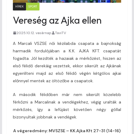
HÍREK
SPORT
Vereség az Ajka ellen
2025.10.12. vasárnap
TaviTV
A Marcali VSZSE női kézilabda csapata a bajnokság
harmadik fordulójában a K.K. AJKA KFT. csapatát
fogadta. Jól kezdték a hazaiak a mérkőzést, hiszen az
első félidő derekáig vezettek, ekkor sikerült az Ajkának
egyenlíteni majd az első félidő végén kétgólos ajkai
előnnyel mentek az öltözőbe a csapatok.
A második félidőben már nem sikerült közelebb
férkőzni a Marcalinak a vendégekhez, végig uralták a
mérkőzés, így a lefújást követően négy góllal
bizonyultak jobbnak a vendégek.
A végeredmény: MVSZSE – KK.Ajka Kft 27-31 (14-16)