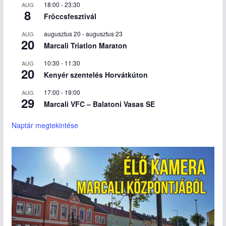
18:00
-
23:30
AUG
8
Fröccsfesztivál
augusztus 20
-
augusztus 23
AUG
20
Marcali Triatlon Maraton
10:30
-
11:30
AUG
20
Kenyér szentelés Horvátkúton
17:00
-
19:00
AUG
29
Marcali VFC – Balatoni Vasas SE
Naptár megtekintése