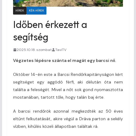
HÍREK
KÉK-HÍREK
Időben érkezett a
segítség
2025.10.18. szombat
TaviTV
Végzetes lépésre szánta el magát egy barcsi nő.
Október 14-én este a Barcsi Rendőrkapitányságon kért
segítséget egy aggódó férfi, aki délután óta nem
találta a feleségét. Mivel a nőt sok gond nyomasztotta
mostanában, tartott tőle, hogy talán baj érte.
A barcsi rendőrök azonnal megkezdték az 50 éves
eltűnt felkutatását, akire végül a Dráva parton a sekély
vízben, kihűlés közeli állapotban találtak rá.