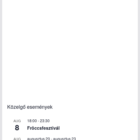
Közelgő események
18:00
-
23:30
AUG
8
Fröccsfesztivál
augusztus 20
-
augusztus 23
AUG