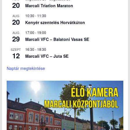
20
Marcali Triatlon Maraton
10:30
-
11:30
AUG
20
Kenyér szentelés Horvátkúton
17:00
-
19:00
AUG
29
Marcali VFC – Balatoni Vasas SE
16:30
-
18:30
SZEPT
12
Marcali VFC – Juta SE
Naptár megtekintése