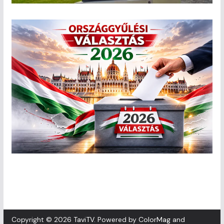
Copyright © 2026
TaviTV
. Powered by
ColorMag
and