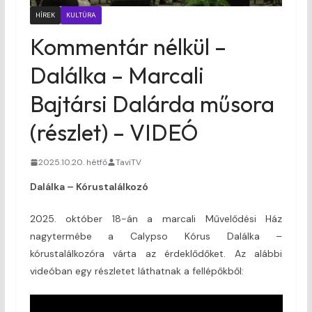
HÍREK
KULTÚRA
Kommentár nélkül –
Dalálka – Marcali
Bajtársi Dalárda műsora
(részlet) – VIDEÓ
2025.10.20. hétfő
TaviTV
Dalálka – Kórustalálkozó
2025. október 18-án a marcali Művelődési Ház
nagytermébe a Calypso Kórus Dalálka –
kórustalálkozóra várta az érdeklődőket. Az alábbi
videóban egy részletet láthatnak a fellépőkből: