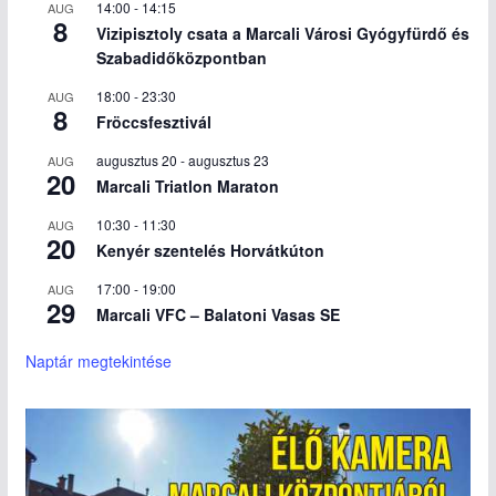
14:00
-
14:15
AUG
8
Vizipisztoly csata a Marcali Városi Gyógyfürdő és
Szabadidőközpontban
18:00
-
23:30
AUG
8
Fröccsfesztivál
augusztus 20
-
augusztus 23
AUG
20
Marcali Triatlon Maraton
10:30
-
11:30
AUG
20
Kenyér szentelés Horvátkúton
17:00
-
19:00
AUG
29
Marcali VFC – Balatoni Vasas SE
Naptár megtekintése