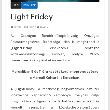
HÍREK
KÉK-HÍREK
Light Friday
2025.11.04. kedd
TaviTV
Az Országos Rendőr-főkapitányság Országos
Balesetmegelőzési Bizottsága idén is meghirdeti a
„LightFriday”
elnevezésű országos
közlekedésbiztonsági akcióját, melyre
2025.
november 7-én, pénteken
kerül sor.
Marcaliban 9 és 11 óra között kerül megrendezésre
a Marcali Kulturális Korzóban.
A „LightFriday” a rendőrség hagyományos őszi-téli
időszakhoz kapcsolódó kampánya, melynek célja,
hogy felhívja a figyelmet a láthatóság és a világítás
kiemelt szerepére a közlekedésbiztonságban,