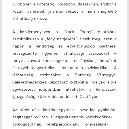
különösen a sötétedő, borongós időszakban, amikor a
közúti balesetek jelentős részét a nem megfelelő
láthatóság okozza.
A kezdeményezés a „Black Friday” mintájára,
szimbolikusan a „fény napjaként” jelenik meg: ezen a
napon a rendőrség és együttműködő partnerei
országszerte ingyenes láthatósági eszközöket –
fényvisszaverő karszalagokat, mellényeket, lámpákat
és egyéb kiegészítőket – osztanak a közlekedőknek. A
láthatósági eszközöket a Somogy Vármegyei
Balesetmegelőzési Bizottság biztosítja, melyek előre
egyeztetett időpontban átvehetők a Rendészeti
Igazgatóság, Közlekedésrendészeti Osztályán.
Az akció célja kettős: egyrészt közvetlen gyakorlati
segítséget nyújtani a legvédtelenebb közlekedőknek –
gyalogosoknak, kerékpárosoknak, rollereseknek –,