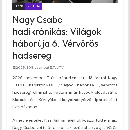
HÍREK
KULTÚRA
Nagy Csaba
hadikrónikás: Világok
háborúja 6. Vérvörös
hadsereg
2025.11.08. szombat
TaviTV
2025. november 7-én, pénteken este 18 órától Nagy
Csaba hadikrónikás: „Világok háborúja. „Vérvörös
hadsereg” címmel tartotta immár hatodik előadását a
Marcali és Környéke Hagyományőrző Ipartestület
székházában.
A megjelenteket Kiss Kálmán alelnök köszöntötte, majd
Nagy Csaba vette át a szót, aki ezúttal a szovjet Vörös