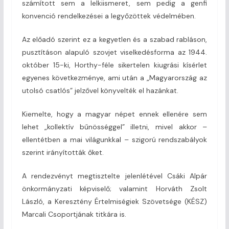
számított sem a lelkiismeret, sem pedig a genfi
konvenció rendelkezései a legyőzöttek védelmében.
Az előadó szerint ez a kegyetlen és a szabad rabláson,
pusztításon alapuló szovjet viselkedésforma az 1944.
október 15-ki, Horthy-féle sikertelen kiugrási kísérlet
egyenes következménye, ami után a „Magyarország az
utolsó csatlós” jelzővel könyvelték el hazánkat.
Kiemelte, hogy a magyar népet ennek ellenére sem
lehet „kollektív bűnösséggel” illetni, mivel akkor –
ellentétben a mai világunkkal – szigorú rendszabályok
szerint irányították őket.
A rendezvényt megtisztelte jelenlétével Csáki Alpár
önkormányzati képviselő; valamint Horváth Zsolt
László, a Keresztény Értelmiségiek Szövetsége (KÉSZ)
Marcali Csoportjának titkára is.