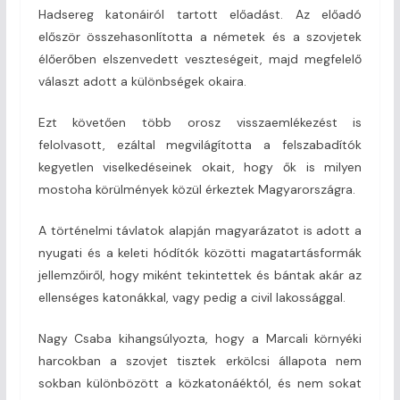
Hadsereg katonáiról tartott előadást. Az előadó
először összehasonlította a németek és a szovjetek
élőerőben elszenvedett veszteségeit, majd megfelelő
választ adott a különbségek okaira.
Ezt követően több orosz visszaemlékezést is
felolvasott, ezáltal megvilágította a felszabadítók
kegyetlen viselkedéseinek okait, hogy ők is milyen
mostoha körülmények közül érkeztek Magyarországra.
A történelmi távlatok alapján magyarázatot is adott a
nyugati és a keleti hódítók közötti magatartásformák
jellemzőiről, hogy miként tekintettek és bántak akár az
ellenséges katonákkal, vagy pedig a civil lakossággal.
Nagy Csaba kihangsúlyozta, hogy a Marcali környéki
harcokban a szovjet tisztek erkölcsi állapota nem
sokban különbözött a közkatonáéktól, és nem sokat