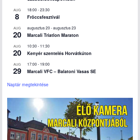
18:00
-
23:30
AUG
8
Fröccsfesztivál
augusztus 20
-
augusztus 23
AUG
20
Marcali Triatlon Maraton
10:30
-
11:30
AUG
20
Kenyér szentelés Horvátkúton
17:00
-
19:00
AUG
29
Marcali VFC – Balatoni Vasas SE
Naptár megtekintése