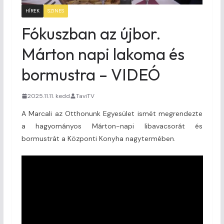
HÍREK
SZINES
Fókuszban az újbor.
Márton napi lakoma és
bormustra – VIDEÓ
2025.11.11. kedd
TaviTV
A Marcali az Otthonunk Egyesület ismét megrendezte
a hagyományos Márton-napi libavacsorát és
bormustrát a Központi Konyha nagytermében.