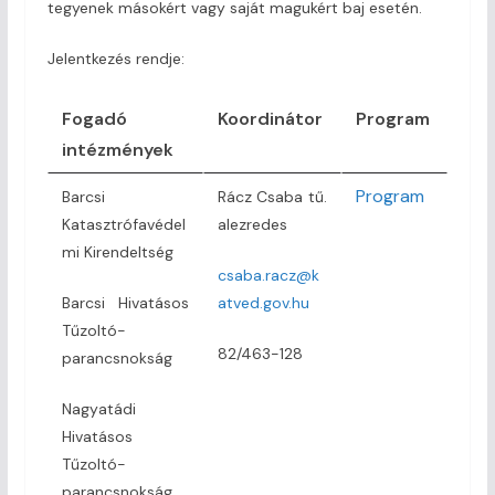
tegyenek másokért vagy saját magukért baj esetén.
Jelentkezés rendje:
Fogadó
Koordinátor
Program
intézmények
Program
Barcsi
Rácz Csaba tű.
Katasztrófavédel
alezredes
mi Kirendeltség
csaba.racz@k
Barcsi Hivatásos
atved.gov.hu
Tűzoltó-
82/463-128
parancsnokság
Nagyatádi
Hivatásos
Tűzoltó-
parancsnokság