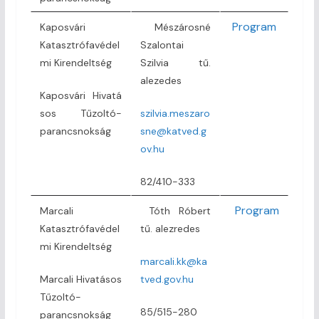
Program
Kaposvári
Mészárosné
Katasztrófavédel
Szalontai
mi Kirendeltség
Szilvia tű.
alezedes
Kaposvári Hivatá
sos Tűzoltó-
szilvia.meszaro
parancsnokság
sne@katved.g
ov.hu
82/410-333
Program
Marcali
Tóth Róbert
Katasztrófavédel
tű. alezredes
mi Kirendeltség
marcali.kk@ka
Marcali Hivatásos
tved.gov.hu
Tűzoltó-
85/515-280
parancsnokság