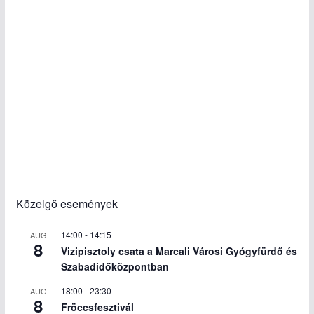
Közelgő események
14:00
-
14:15
AUG
8
Vizipisztoly csata a Marcali Városi Gyógyfürdő és
Szabadidőközpontban
18:00
-
23:30
AUG
8
Fröccsfesztivál