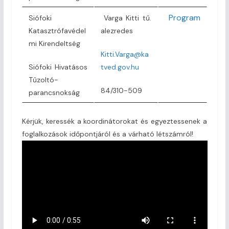
Program
Siófoki
Varga Kitti tű.
Katasztrófavédel
alezredes
mi Kirendeltség
Kitti.Varga@ka
Siófoki Hivatásos
tved.gov.hu
Tűzoltó-
84/310-509
parancsnokság
Kérjük, keressék a koordinátorokat és egyeztessenek a
foglalkozások időpontjáról és a várható létszámról!