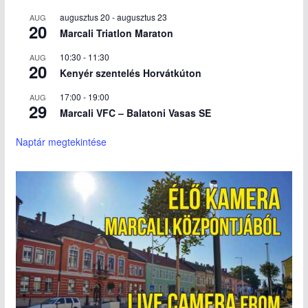
augusztus 20
-
augusztus 23
AUG
20
Marcali Triatlon Maraton
10:30
-
11:30
AUG
20
Kenyér szentelés Horvátkúton
17:00
-
19:00
AUG
29
Marcali VFC – Balatoni Vasas SE
Naptár megtekintése