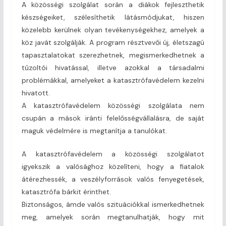
A közösségi szolgálat során a diákok fejleszthetik
készségeiket, szélesíthetik látásmódjukat, hiszen
közelebb kerülnek olyan tevékenységekhez, amelyek a
köz javát szolgálják. A program résztvevői új, életszagú
tapasztalatokat szerezhetnek, megismerkedhetnek a
tűzoltói hivatással, illetve azokkal a társadalmi
problémákkal, amelyeket a katasztrófavédelem kezelni
hivatott.
A katasztrófavédelem közösségi szolgálata nem
csupán a mások iránti felelősségvállalásra, de saját
maguk védelmére is megtanítja a tanulókat.
A katasztrófavédelem a közösségi szolgálatot
igyekszik a valósághoz közelíteni, hogy a fiatalok
átérezhessék, a veszélyforrások valós fenyegetések,
katasztrófa bárkit érinthet.
Biztonságos, ámde valós szituációkkal ismerkedhetnek
meg, amelyek során megtanulhatják, hogy mit