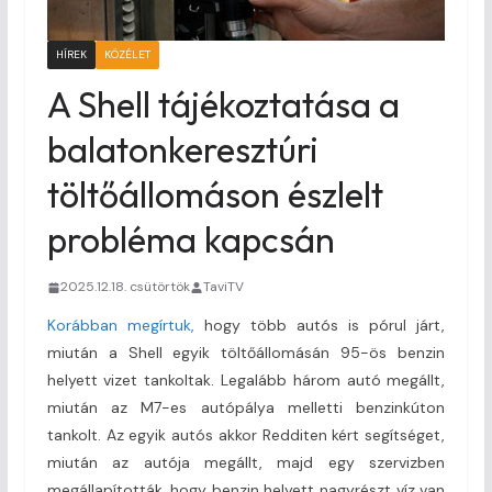
HÍREK
KÖZÉLET
A Shell tájékoztatása a
balatonkeresztúri
töltőállomáson észlelt
probléma kapcsán
2025.12.18. csütörtök
TaviTV
Korábban megírtuk,
hogy több autós is pórul járt,
miután a Shell egyik töltőállomásán 95-ös benzin
helyett vizet tankoltak. Legalább három autó megállt,
miután az M7-es autópálya melletti benzinkúton
tankolt. Az egyik autós akkor Redditen kért segítséget,
miután az autója megállt, majd egy szervizben
megállapították, hogy benzin helyett nagyrészt víz van