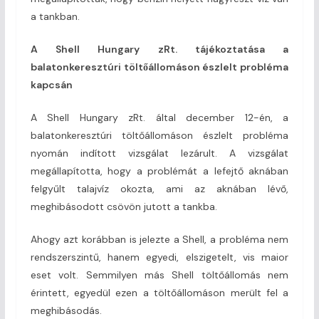
a tankban.
A Shell Hungary zRt. tájékoztatása a
balatonkeresztúri töltőállomáson észlelt probléma
kapcsán
A Shell Hungary zRt. által december 12-én, a
balatonkeresztúri töltőállomáson észlelt probléma
nyomán indított vizsgálat lezárult. A vizsgálat
megállapította, hogy a problémát a lefejtő aknában
felgyűlt talajvíz okozta, ami az aknában lévő,
meghibásodott csövön jutott a tankba.
Ahogy azt korábban is jelezte a Shell, a probléma nem
rendszerszintű, hanem egyedi, elszigetelt, vis maior
eset volt. Semmilyen más Shell töltőállomás nem
érintett, egyedül ezen a töltőállomáson merült fel a
meghibásodás.