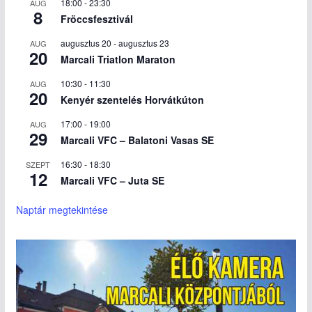
18:00
-
23:30
AUG
8
Fröccsfesztivál
augusztus 20
-
augusztus 23
AUG
20
Marcali Triatlon Maraton
10:30
-
11:30
AUG
20
Kenyér szentelés Horvátkúton
17:00
-
19:00
AUG
29
Marcali VFC – Balatoni Vasas SE
16:30
-
18:30
SZEPT
12
Marcali VFC – Juta SE
Naptár megtekintése