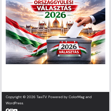
Copyright © 2026
TaviTV
. Powered by
ColorMag
and
WordPress
.