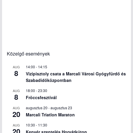
Közelgő események
14:00
-
14:15
AUG
8
Vizipisztoly csata a Marcali Városi Gyógyfürdő és
Szabadidőközpontban
18:00
-
23:30
AUG
8
Fröccsfesztivál
augusztus 20
-
augusztus 23
AUG
20
Marcali Triatlon Maraton
10:30
-
11:30
AUG
20
Kenyér szentelés Horvátkúton