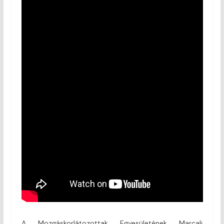
A Mozgáskorlátozottak Egyesületének Marcali