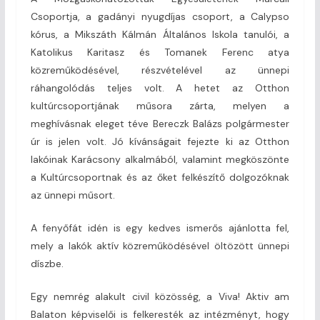
Csoportja, a gadányi nyugdíjas csoport, a Calypso
kórus, a Mikszáth Kálmán Általános Iskola tanulói, a
Katolikus Karitasz és Tomanek Ferenc atya
közreműködésével, részvételével az ünnepi
ráhangolódás teljes volt. A hetet az Otthon
kultúrcsoportjának műsora zárta, melyen a
meghívásnak eleget téve Bereczk Balázs polgármester
úr is jelen volt. Jó kívánságait fejezte ki az Otthon
lakóinak Karácsony alkalmából, valamint megköszönte
a Kultúrcsoportnak és az őket felkészítő dolgozóknak
az ünnepi műsort.
A fenyőfát idén is egy kedves ismerős ajánlotta fel,
mely a lakók aktív közreműködésével öltözött ünnepi
díszbe.
Egy nemrég alakult civil közösség, a Viva! Aktiv am
Balaton képviselői is felkeresték az intézményt, hogy