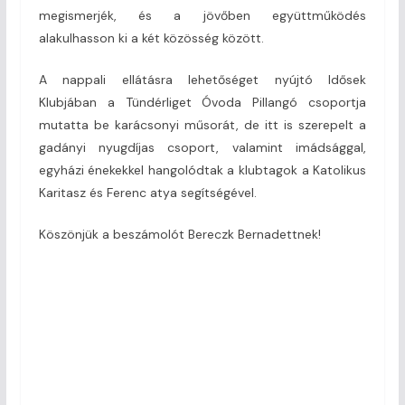
megismerjék, és a jövőben együttműködés
alakulhasson ki a két közösség között.
A nappali ellátásra lehetőséget nyújtó Idősek
Klubjában a Tündérliget Óvoda Pillangó csoportja
mutatta be karácsonyi műsorát, de itt is szerepelt a
gadányi nyugdíjas csoport, valamint imádsággal,
egyházi énekekkel hangolódtak a klubtagok a Katolikus
Karitasz és Ferenc atya segítségével.
Köszönjük a beszámolót Bereczk Bernadettnek!