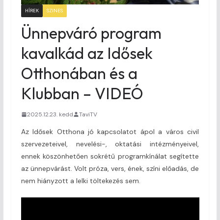
HÍREK
SZINES
Ünnepváró program
kavalkád az Idősek
Otthonában és a
Klubban – VIDEÓ
2025.12.23. kedd
TaviTV
Az Idősek Otthona jó kapcsolatot ápol a város civil
szervezeteivel, nevelési-, oktatási intézményeivel,
ennek köszönhetően sokrétű programkínálat segítette
az ünnepvárást. Volt próza, vers, ének, színi előadás, de
nem hiányzott a lelki töltekezés sem.