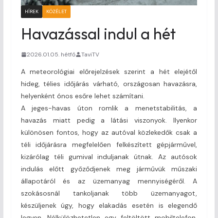
HÍREK
KÖZÉLET
Havazással indul a hét
2026.01.05. hétfő
TaviTV
A meteorológiai előrejelzések szerint a hét elejétől
hideg, télies időjárás várható, országosan havazásra,
helyenként ónos esőre lehet számítani.
A jeges-havas úton romlik a menetstabilitás, a
havazás miatt pedig a látási viszonyok. Ilyenkor
különösen fontos, hogy az autóval közlekedők csak a
téli időjárásra megfelelően felkészített gépjárművel,
kizárólag téli gumival induljanak útnak. Az autósok
indulás előtt győződjenek meg járművük műszaki
állapotáról és az üzemanyag mennyiségéről. A
szokásosnál tankoljanak több üzemanyagot,
készüljenek úgy, hogy elakadás esetén is elegendő
legyen. Nélkülözhetetlen egy feltöltött mobiltelefon,