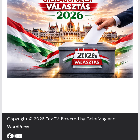
Copyright © 2026
TaviTV
. Powered by
ColorMag
and
WordPress
.