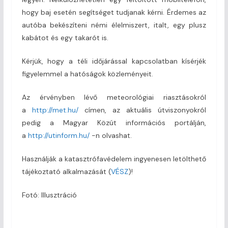
hogy baj esetén segítséget tudjanak kérni. Érdemes az
autóba bekészíteni némi élelmiszert, italt, egy plusz
kabátot és egy takarót is.
Kérjük, hogy a téli időjárással kapcsolatban kísérjék
figyelemmel a hatóságok közleményeit.
Az érvényben lévő meteorológiai riasztásokról
a
http://met.hu/
címen, az aktuális útviszonyokról
pedig a Magyar Közút információs portálján,
a
http://utinform.hu/
-n olvashat.
Használják a katasztrófavédelem ingyenesen letölthető
tájékoztató alkalmazását (
VÉSZ
)!
Fotó: Illusztráció