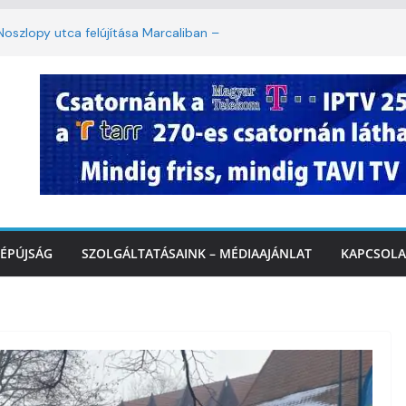
oszlopy utca felújítása Marcaliban –
szombattól másodfokú lesz a hőségriasztás
ulában: lakossági felháborodást váltott ki a
llyazás Marcaliban – VIDEÓ
 a Balatonnál – az első félidő végén
Marcalinál
ÉPÚJSÁG
SZOLGÁLTATÁSAINK – MÉDIAAJÁNLAT
KAPCSOLA