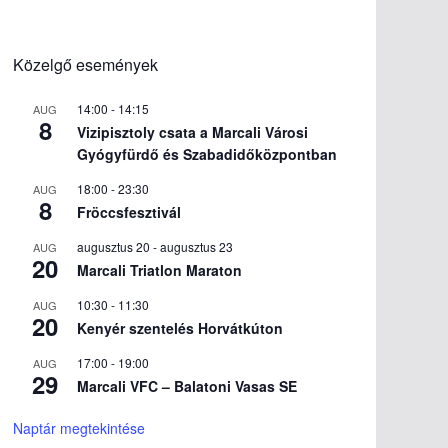
Közelgő események
14:00
-
14:15
AUG
8
Vizipisztoly csata a Marcali Városi
Gyógyfürdő és Szabadidőközpontban
18:00
-
23:30
AUG
8
Fröccsfesztivál
augusztus 20
-
augusztus 23
AUG
20
Marcali Triatlon Maraton
10:30
-
11:30
AUG
20
Kenyér szentelés Horvátkúton
17:00
-
19:00
AUG
29
Marcali VFC – Balatoni Vasas SE
Naptár megtekintése