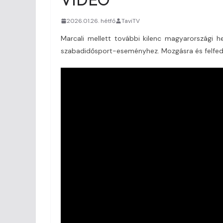
2026.01.26. hétfő
TaviTV
Marcali mellett további kilenc magyarországi h
szabadidősport-eseményhez. Mozgásra és felfede