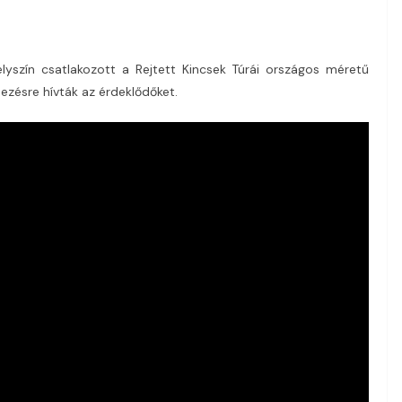
elyszín csatlakozott a Rejtett Kincsek Túrái országos méretű
zésre hívták az érdeklődőket.