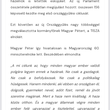
házelnök is letették esküjüket. Az új Parlament
összetétele példátlan megújulást hozott: összesen 156
képviselő kezdte meg első országgyűlési ciklusát.
Ezt követően az új Országgyűlés nagy többséggel
megválasztotta kormányfőnek Magyar Pétert, a TISZA
elnökét.
Magyar Péter így hivatalosan is Magyarország 60.
miniszterelnöke lett. Beszédében elmondta:
„A mi célunk az, hogy minden magyar ember valódi
polgára legyen ennek a hazának. Ne csak a gazdagok.
Ne csak a befolyásosak. Ne csak a politikailag
hűségesek. Hanem mindenki, aki ebben az országban él,
dolgozik, gyermeket nevel, adót fizet, remél és jövőt
szeretne magának. Mert a haza nem kiváltság. A haza
közös otthon. És a magyar államnak végre minden
ember felé ugyanazzal a tisztelettel, ugyanazzal a