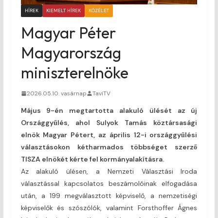
HÍREK
KIEMELT HÍREK
KÖZÉLET
Magyar Péter
Magyarország
miniszterelnöke
2026.05.10. vasárnap
TaviTV
Május 9-én megtartotta alakuló ülését az új
Országgyűlés, ahol Sulyok Tamás köztársasági
elnök Magyar Pétert, az április 12-i országgyűlési
választásokon kétharmados többséget szerző
TISZA elnökét kérte fel kormányalakításra.
Az alakuló ülésen, a Nemzeti Választási Iroda
választással kapcsolatos beszámolóinak elfogadása
után, a 199 megválasztott képviselő, a nemzetiségi
képviselők és szószólók, valamint Forsthoffer Ágnes