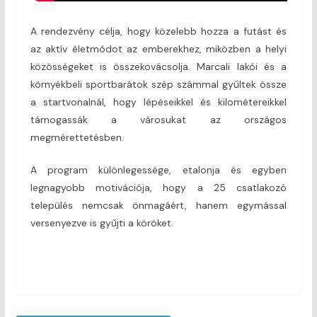
A rendezvény célja, hogy közelebb hozza a futást és
az aktív életmódot az emberekhez, miközben a helyi
közösségeket is összekovácsolja. Marcali lakói és a
környékbeli sportbarátok szép számmal gyűltek össze
a startvonalnál, hogy lépéseikkel és kilométereikkel
támogassák a városukat az országos
megmérettetésben.
A program különlegessége, etalonja és egyben
legnagyobb motivációja, hogy a 25 csatlakozó
település nemcsak önmagáért, hanem egymással
versenyezve is gyűjti a köröket.