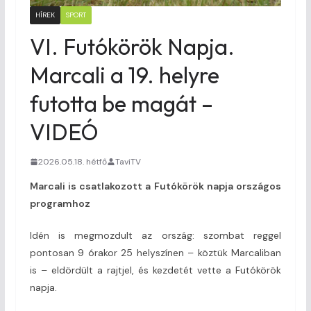
HÍREK
SPORT
VI. Futókörök Napja.
Marcali a 19. helyre
futotta be magát –
VIDEÓ
2026.05.18. hétfő
TaviTV
Marcali is csatlakozott a Futókörök napja országos
programhoz
Idén is megmozdult az ország: szombat reggel
pontosan 9 órakor 25 helyszínen – köztük Marcaliban
is – eldördült a rajtjel, és kezdetét vette a Futókörök
napja.