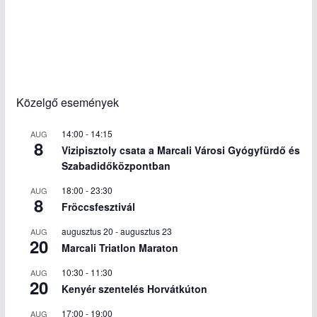
Közelgő események
14:00
-
14:15
AUG
8
Vizipisztoly csata a Marcali Városi Gyógyfürdő és
Szabadidőközpontban
18:00
-
23:30
AUG
8
Fröccsfesztivál
augusztus 20
-
augusztus 23
AUG
20
Marcali Triatlon Maraton
10:30
-
11:30
AUG
20
Kenyér szentelés Horvátkúton
17:00
-
19:00
AUG