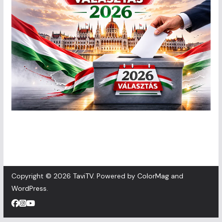
Copyright © 2026
TaviTV
. Powered by
ColorMag
and
WordPress
.