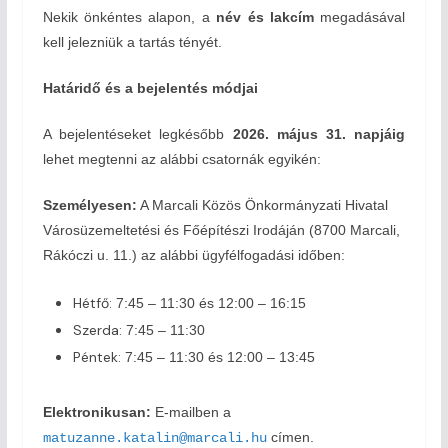
Nekik önkéntes alapon, a
név és lakcím
megadásával
kell jelezniük a tartás tényét.
Határidő és a bejelentés módjai
A bejelentéseket legkésőbb
2026. május 31. napjáig
lehet megtenni az alábbi csatornák egyikén:
Személyesen:
A Marcali Közös Önkormányzati Hivatal
Városüzemeltetési és Főépítészi Irodáján (8700 Marcali,
Rákóczi u. 11.) az alábbi ügyfélfogadási időben:
Hétfő:
7:45 – 11:30 és 12:00 – 16:15
Szerda:
7:45 – 11:30
Péntek:
7:45 – 11:30 és 12:00 – 13:45
Elektronikusan:
E-mailben a
címen.
matuzanne.katalin@marcali.hu