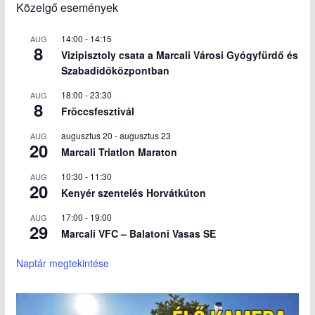
Közelgő események
14:00
-
14:15
AUG
8
Vizipisztoly csata a Marcali Városi Gyógyfürdő és
Szabadidőközpontban
18:00
-
23:30
AUG
8
Fröccsfesztivál
augusztus 20
-
augusztus 23
AUG
20
Marcali Triatlon Maraton
10:30
-
11:30
AUG
20
Kenyér szentelés Horvátkúton
17:00
-
19:00
AUG
29
Marcali VFC – Balatoni Vasas SE
Naptár megtekintése