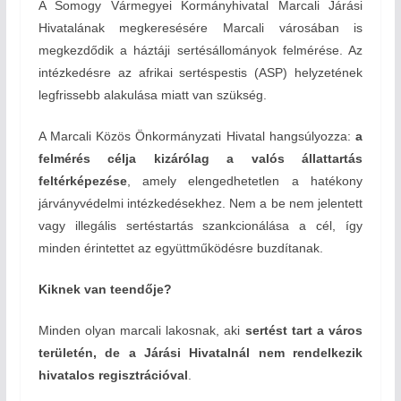
A Somogy Vármegyei Kormányhivatal Marcali Járási
Hivatalának megkeresésére Marcali városában is
megkezdődik a háztáji sertésállományok felmérése. Az
intézkedésre az afrikai sertéspestis (ASP) helyzetének
legfrissebb alakulása miatt van szükség.
A Marcali Közös Önkormányzati Hivatal hangsúlyozza:
a
felmérés célja kizárólag a valós állattartás
feltérképezése
, amely elengedhetetlen a hatékony
járványvédelmi intézkedésekhez. Nem a be nem jelentett
vagy illegális sertéstartás szankcionálása a cél, így
minden érintettet az együttműködésre buzdítanak.
Kiknek van teendője?
Minden olyan marcali lakosnak, aki
sertést tart a város
területén, de a Járási Hivatalnál nem rendelkezik
hivatalos regisztrációval
.