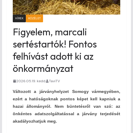
HÍREK
KÖZÉLET
Figyelem, marcali
sertéstartók! Fontos
felhívást adott ki az
önkormányzat
2026.05.19. kedd
TaviTV
Változott a járványhelyzet Somogy vármegyében,
ezért a hatóságoknak pontos képet kell kapniuk a
hazai állományról. Nem büntetésről van szó: az
önkéntes adatszolgáltatással a járvány terjedését
akadályozhatjuk meg.