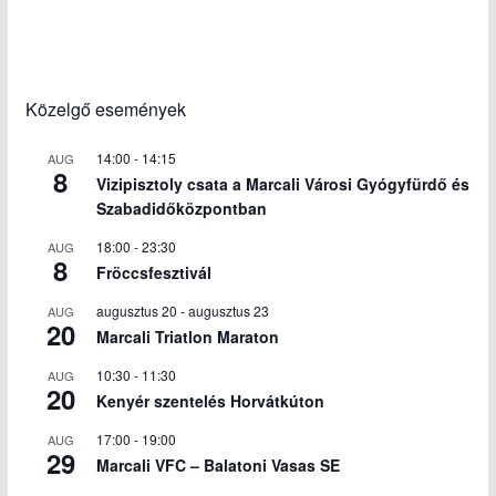
Közelgő események
14:00
-
14:15
AUG
8
Vizipisztoly csata a Marcali Városi Gyógyfürdő és
Szabadidőközpontban
18:00
-
23:30
AUG
8
Fröccsfesztivál
augusztus 20
-
augusztus 23
AUG
20
Marcali Triatlon Maraton
10:30
-
11:30
AUG
20
Kenyér szentelés Horvátkúton
17:00
-
19:00
AUG
29
Marcali VFC – Balatoni Vasas SE