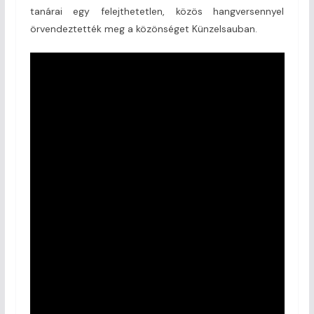
tanárai egy felejthetetlen, közös hangversennyel
örvendeztették meg a közönséget Künzelsauban.