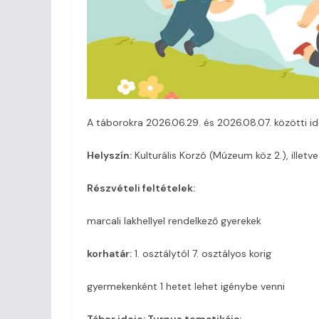
A táborokra 2026.06.29. és 2026.08.07. közötti id
Helyszín:
Kulturális Korzó (Múzeum köz 2.), illetve
Részvételi feltételek:
marcali lakhellyel rendelkező gyerekek
korhatár:
1. osztálytól 7. osztályos korig
gyermekenként 1 hetet lehet igénybe venni
Tábor ideje: Turnus tematikája: