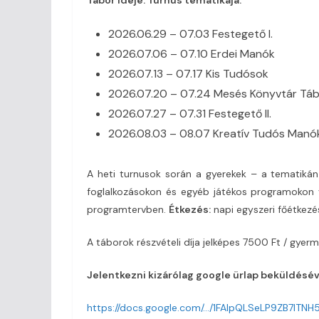
2026.06.29 – 07.03 Festegető I.
2026.07.06 – 07.10 Erdei Manók
2026.07.13 – 07.17 Kis Tudósok
2026.07.20 – 07.24 Mesés Könyvtár Tá
2026.07.27 – 07.31 Festegető II.
2026.08.03 – 08.07 Kreatív Tudós Manó
A heti turnusok során a gyerekek – a tematikán
foglalkozásokon és egyéb játékos programokon v
programtervben.
Étkezés:
napi egyszeri főétkezés
A táborok részvételi díja jelképes 7500 Ft / gyerm
Jelentkezni kizárólag google ürlap beküldésév
https://docs.google.com/…/1FAIpQLSeLP9ZB7ITNH