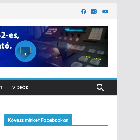
T
VIDEÓK
Kövess minket Facebookon