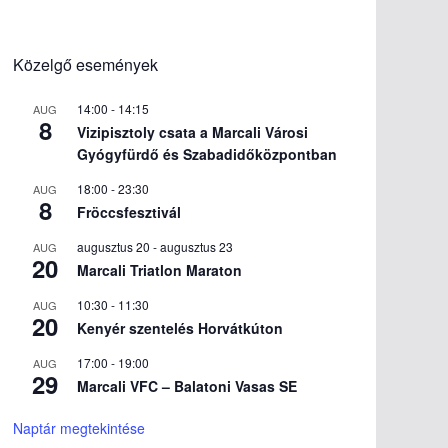
Közelgő események
14:00
-
14:15
AUG
8
Vizipisztoly csata a Marcali Városi
Gyógyfürdő és Szabadidőközpontban
18:00
-
23:30
AUG
8
Fröccsfesztivál
augusztus 20
-
augusztus 23
AUG
20
Marcali Triatlon Maraton
10:30
-
11:30
AUG
20
Kenyér szentelés Horvátkúton
17:00
-
19:00
AUG
29
Marcali VFC – Balatoni Vasas SE
Naptár megtekintése