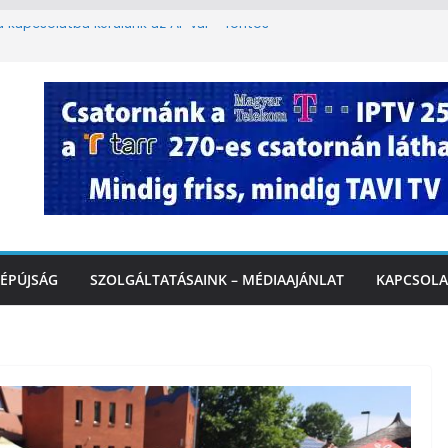
ha kapcsolatba kerülünk az AI-val – fontos
iztonságos közlekedésért, elektromos
étvégi felfrissülés: jövő héten újra berobban
stai szolgáltatásnyújtás a hőségriadó alatt
 Marcali Városi Gyógyfürdő és
ntban
ÉPÚJSÁG
SZOLGÁLTATÁSAINK – MÉDIAAJÁNLAT
KAPCSOLA