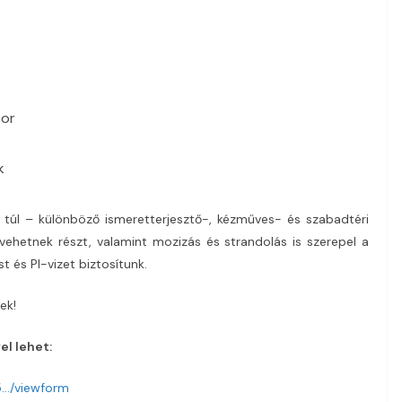
bor
k
 túl – különböző ismeretterjesztő-, kézműves- és szabadtéri
ehetnek részt, valamint mozizás és strandolás is szerepel a
t és PI-vizet biztosítunk.
ek!
el lehet:
5…/viewform