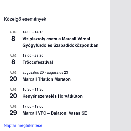
Közelgő események
14:00
-
14:15
AUG
8
Vizipisztoly csata a Marcali Városi
Gyógyfürdő és Szabadidőközpontban
18:00
-
23:30
AUG
8
Fröccsfesztivál
augusztus 20
-
augusztus 23
AUG
20
Marcali Triatlon Maraton
10:30
-
11:30
AUG
20
Kenyér szentelés Horvátkúton
17:00
-
19:00
AUG
29
Marcali VFC – Balatoni Vasas SE
Naptár megtekintése