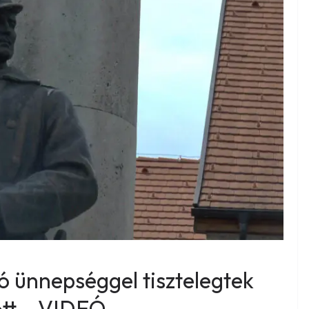
 ünnepséggel tisztelegtek
őtt – VIDEÓ