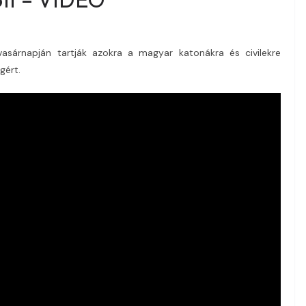
sárnapján tartják azokra a magyar katonákra és civilekre
gért.