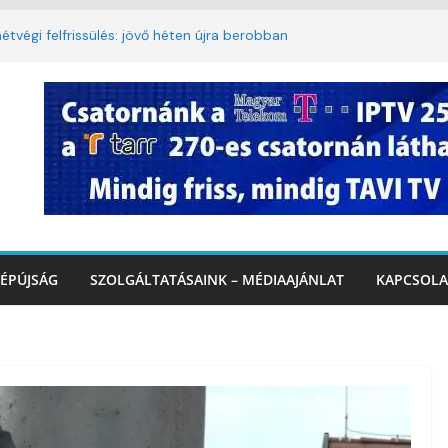
étvégi felfrissülés: jövő héten újra berobban
lomkorlátozás a Rákóczi utcában a hétvégi
miatt
. A 3. kerület TVE csapatát fogadta a
IDEÓ
tette a tűzoltók dolgát Marcalinál
iztonságos közlekedésért, elektromos
ÉPÚJSÁG
SZOLGÁLTATÁSAINK – MÉDIAAJÁNLAT
KAPCSOLA