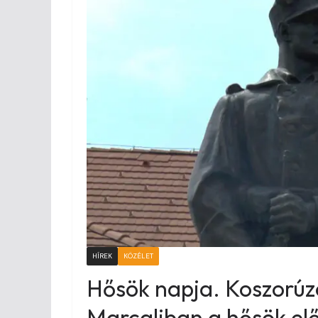
HÍREK
KÖZÉLET
Hősök napja. Koszorúzó
Marcaliban a hősök el