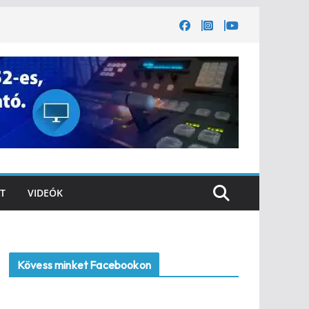
T
VIDEÓK
Kövess minket Facebookon