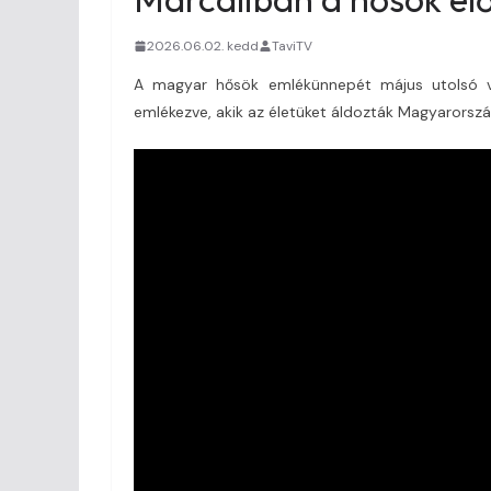
2026.06.02. kedd
TaviTV
A magyar hősök emlékünnepét május utolsó va
emlékezve, akik az életüket áldozták Magyarorszá