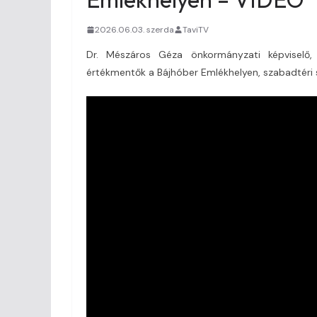
2026.06.03. szerda
TaviTV
Dr. Mészáros Géza önkormányzati képviselő,
értékmentők a Bájhóber Emlékhelyen, szabadtéri s