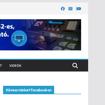
T
VIDEÓK
Kövess minket Facebookon