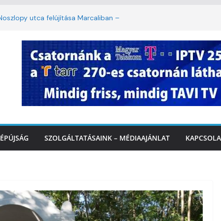
oszlopy utca felújítása Marcaliban –
szombattól másodfokú lesz a hőségriasztás
ulában: lakossági felháborodást váltott ki a
llyazás Marcaliban – VIDEÓ
 a Balatonnál – az első félidő végén
Marcalinál
ÉPÚJSÁG
SZOLGÁLTATÁSAINK – MÉDIAAJÁNLAT
KAPCSOLA