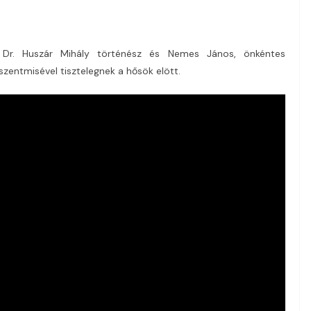
 Dr. Huszár Mihály történész és Nemes János, önkéntes
zentmisével tisztelegnek a hősök elött.