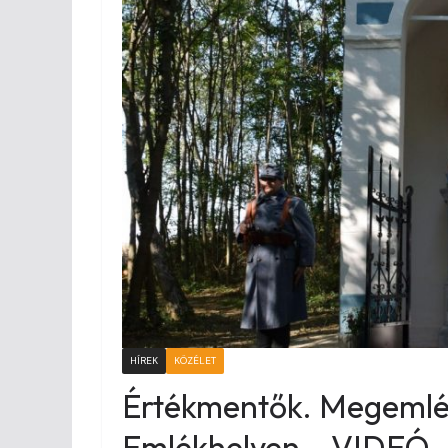
HÍREK
KÖZÉLET
Értékmentők. Megemlék
Emlékhelyen – VIDEÓ