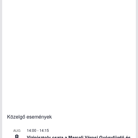
Közelgő események
14:00
-
14:15
AUG
8
Vizipisztoly csata a Marcali Városi Gyógyfürdő és