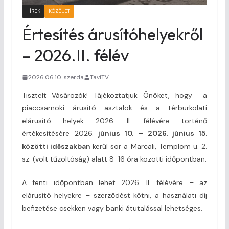
HÍREK
KÖZÉLET
Értesítés árusítóhelyekről
– 2026.II. félév
2026.06.10. szerda
TaviTV
Tisztelt Vásározók! Tájékoztatjuk Önöket, hogy a
piaccsarnoki árusító asztalok és a térburkolati
elárusító helyek 2026. II. félévére történő
értékesítésére 2026.
június 10. – 2026. június 15.
közötti időszakban
kerül sor a Marcali, Templom u. 2.
sz. (volt tűzoltóság) alatt 8-16 óra közötti időpontban.
A fenti időpontban lehet 2026. II. félévére – az
elárusító helyekre – szerződést kötni, a használati díj
befizetése csekken vagy banki átutalással lehetséges.