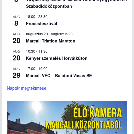
Szabadidőközpontban
18:00
-
23:30
AUG
8
Fröccsfesztivál
augusztus 20
-
augusztus 23
AUG
20
Marcali Triatlon Maraton
10:30
-
11:30
AUG
20
Kenyér szentelés Horvátkúton
17:00
-
19:00
AUG
29
Marcali VFC – Balatoni Vasas SE
Naptár megtekintése