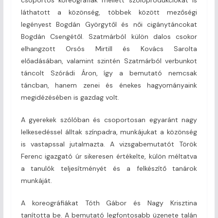
láthatott a közönség, többek között mezőségi
legényest Bogdán Györgytől és női cigánytáncokat
Bogdán Csengétől. Szatmárból külön dalos csokor
elhangzott Orsós Mirtill és Kovács Sarolta
előadásában, valamint szintén Szatmárból verbunkot
táncolt Szórádi Áron, így a bemutató nemcsak
táncban, hanem zenei és énekes hagyományaink
megidézésében is gazdag volt.
A gyerekek szólóban és csoportosan egyaránt nagy
lelkesedéssel álltak színpadra, munkájukat a közönség
is vastapssal jutalmazta. A vizsgabemutatót Török
Ferenc igazgató úr sikeresen értékelte, külön méltatva
a tanulók teljesítményét és a felkészítő tanárok
munkáját.
A koreográfiákat Tóth Gábor és Nagy Krisztina
tanította be. A bemutató legfontosabb üzenete talán