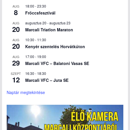
18:00
-
23:30
AUG
8
Fröccsfesztivál
augusztus 20
-
augusztus 23
AUG
20
Marcali Triatlon Maraton
10:30
-
11:30
AUG
20
Kenyér szentelés Horvátkúton
17:00
-
19:00
AUG
29
Marcali VFC – Balatoni Vasas SE
16:30
-
18:30
SZEPT
12
Marcali VFC – Juta SE
Naptár megtekintése