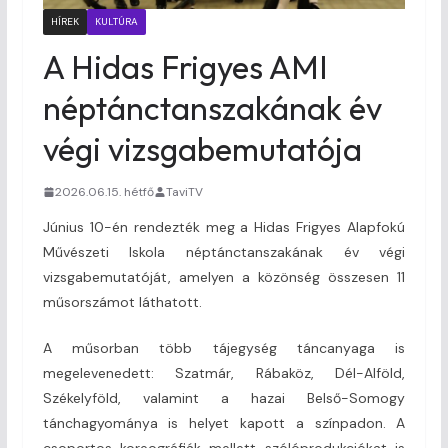
HÍREK
KULTÚRA
A Hidas Frigyes AMI
néptánctanszakának év
végi vizsgabemutatója
2026.06.15. hétfő
TaviTV
Június 10-én rendezték meg a Hidas Frigyes Alapfokú
Művészeti Iskola néptánctanszakának év végi
vizsgabemutatóját, amelyen a közönség összesen 11
műsorszámot láthatott.
A műsorban több tájegység táncanyaga is
megelevenedett: Szatmár, Rábaköz, Dél-Alföld,
Székelyföld, valamint a hazai Belső-Somogy
tánchagyománya is helyet kapott a színpadon. A
csoportos koreográfiák mellett szólóprodukciókat is